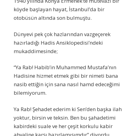
1940 yılında Konya Ermenek’te mütevazi bir
köyde başlayan hayat, İstanbul’da bir
otobüsün altında son bulmuştu.
Dünyevi pek çok hazlarından vazgeçerek
hazırladığı Hadis Ansiklopedisi’ndeki
mukaddimesinde;
“Ya Rab! Habib’in Muhammed Mustafa’nın
Hadisine hizmet etmek gibi bir nimeti bana
nasib ettiğin için sana nasıl hamd edeceğimi
bilemiyorum.
Ya Rab! Şehadet ederim ki Sen’den başka ilah
yoktur, birsin ve teksin. Ben bu şahadetimi
kabirdeki suale ve her çeşit korkulu kabir
ahvaline karşı hazırlamışımdır” diyordu.