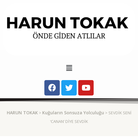
HARUN TOKAK
Kuğuların Sonsuza Yolculuğu
>
> SEVDIK SENI
‘CANAN’ DIYE SEVDIK