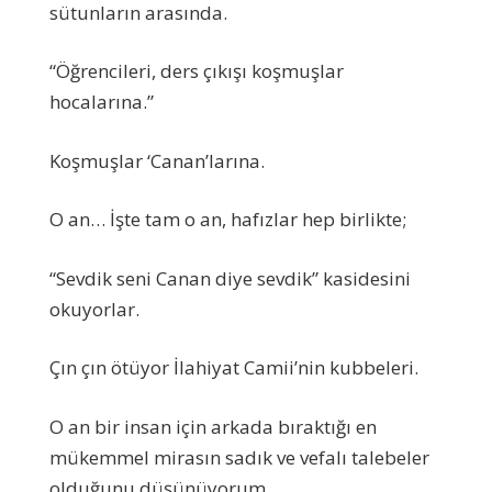
sütunların arasında.
“Öğrencileri, ders çıkışı koşmuşlar
hocalarına.”
Koşmuşlar ‘Canan’larına.
O an… İşte tam o an, hafızlar hep birlikte;
“Sevdik seni Canan diye sevdik” kasidesini
okuyorlar.
Çın çın ötüyor İlahiyat Camii’nin kubbeleri.
O an bir insan için arkada bıraktığı en
mükemmel mirasın sadık ve vefalı talebeler
olduğunu düşünüyorum.