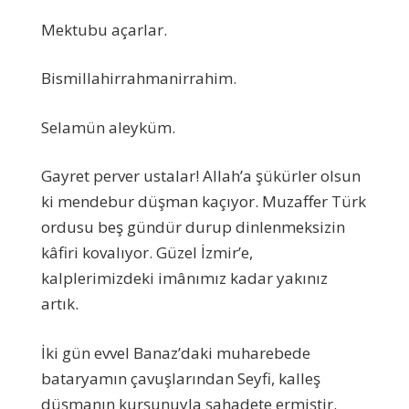
Mektubu açarlar.
Bismillahirrahmanirrahim.
Selamün aleyküm.
Gayret perver ustalar! Allah’a şükürler olsun
ki mendebur düşman kaçıyor. Muzaffer Türk
ordusu beş gündür durup dinlenmeksizin
kâfiri kovalıyor. Güzel İzmir’e,
kalplerimizdeki imânımız kadar yakınız
artık.
İki gün evvel Banaz’daki muharebede
bataryamın çavuşlarından Seyfi, kalleş
düşmanın kurşunuyla şahadete ermiştir.