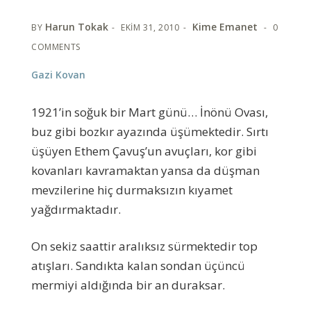
Harun Tokak
Kime Emanet
BY
EKIM 31, 2010
0
COMMENTS
Gazi Kovan
1921’in soğuk bir Mart günü… İnönü Ovası,
buz gibi bozkır ayazında üşümektedir. Sırtı
üşüyen Ethem Çavuş’un avuçları, kor gibi
kovanları kavramaktan yansa da düşman
mevzilerine hiç durmaksızın kıyamet
yağdırmaktadır.
On sekiz saattir aralıksız sürmektedir top
atışları. Sandıkta kalan sondan üçüncü
mermiyi aldığında bir an duraksar.