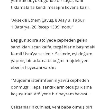
yumruk büyüklüğünde bir taşla, hafif
tıklamalarla kendi mesajını kovana kazır.
“Aksekili Ethem Çavuş, 8.Alay 3. Tabur,
1.Batarya, 20 Recep 1339 İnönü”
Beş gün sonra atölyede cepheden gelen
sandıkları açan kalfa, tezgâhların başındaki
Kamil Usta’ya seslenir. Sesinde, eşi doğum
yapmış bir adama bebeğini müjdeleyen
ebenin heyecanı vardır.
“Müjdemi isterim! Senin yavru cepheden
dönmüş!” Hepsi sandıkların olduğu kısma
koşuşurlar. Atölyede bir bayram havası…
Çalışanların cümlesi, yeni baba olmuş biri