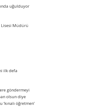
arında uğulduyor
rk Lisesi Müdürü
i ilk defa
tlere göndermeyi
ban olsun diye
u ‘kınalı öğretmen’