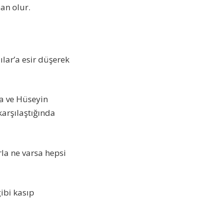
an olur.
ılar’a esir düşerek
na ve Hüseyin
karşılaştığında
rla ne varsa hepsi
gibi kasıp