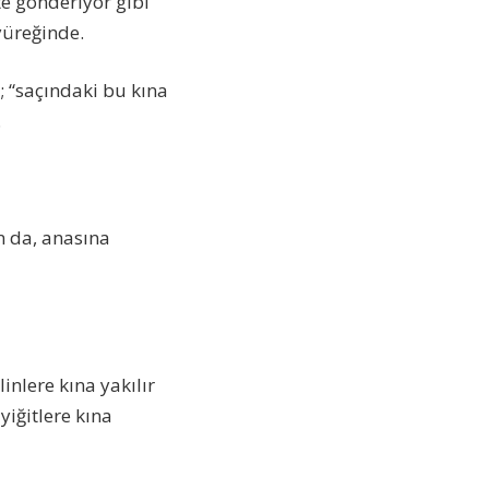
e gönderiyor gibi
yüreğinde.
 “saçındaki bu kına
.
n da, anasına
nlere kına yakılır
yiğitlere kına