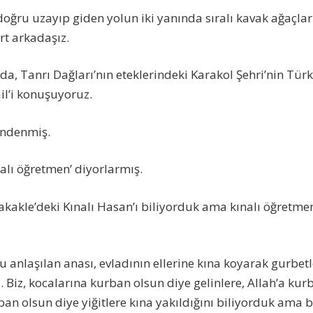
 doğru uzayıp giden yolun iki yanında sıralı kavak ağaçl
rt arkadaşız.
nda, Tanrı Dağları’nın eteklerindeki Karakol Şehri’nin Tü
ail’i konuşuyoruz.
’ndenmiş.
nalı öğretmen’ diyorlarmış.
akakle’deki Kınalı Hasan’ı biliyorduk ama kınalı öğretmen
ğu anlaşılan anası, evladının ellerine kına koyarak gurbe
. Biz, kocalarına kurban olsun diye gelinlere, Allah’a kur
ban olsun diye yiğitlere kına yakıldığını biliyorduk ama b