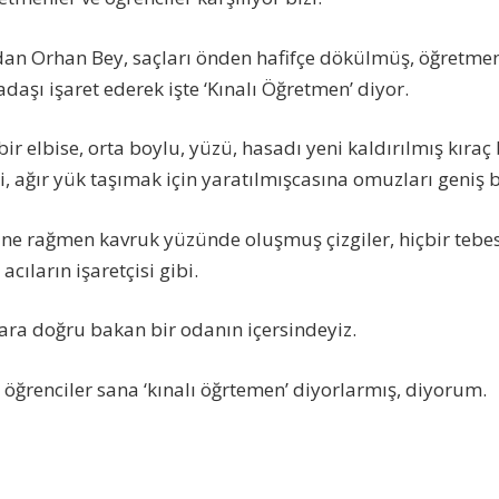
dan Orhan Bey, saçları önden hafifçe dökülmüş, öğretme
daşı işaret ederek işte ‘Kınalı Öğretmen’ diyor.
r elbise, orta boylu, yüzü, hasadı yeni kaldırılmış kıraç b
 ağır yük taşımak için yaratılmışcasına omuzları geniş b
ne rağmen kavruk yüzünde oluşmuş çizgiler, hiçbir teb
cıların işaretçisi gibi.
lara doğru bakan bir odanın içersindeyiz.
 öğrenciler sana ‘kınalı öğrtemen’ diyorlarmış, diyorum.