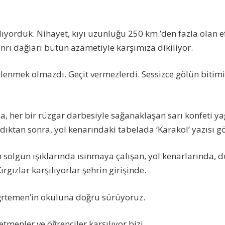
lıyorduk. Nihayet, kıyı uzunluğu 250 km.’den fazla olan ef
rı dağları bütün azametiyle karşımıza dikiliyor.
lenmek olmazdı. Geçit vermezlerdi. Sessizce gölün biti
da, her bir rüzgar darbesiyle sağanaklaşan sarı konfeti ya
ıktan sonra, yol kenarındaki tabelada ‘Karakol’ yazısı g
solgun ışıklarında ısınmaya çalışan, yol kenarlarında, d
ırgızlar karşılıyorlar şehrin girişinde.
ğrtemen’in okuluna doğru sürüyoruz.
menler ve öğrenciler karşılıyor bizi.