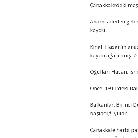
Çanakkale’deki meşh
Anam, aileden gele
koydu.
Kınalı Hasan’ın ana
köyün ağası imiş. Z
Oğulları Hasan, İsm
Önce, 1911’deki Bal
Balkanlar, Birinci 
başladığı yıllar.
Çanakkale harbi pat