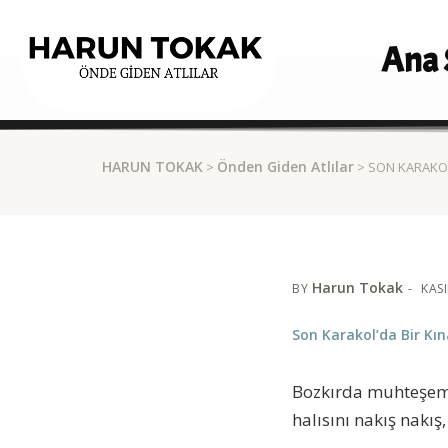
Ana 
HARUN TOKAK
Önden Giden Atlılar
>
> SON KARAKOL
Harun Tokak
BY
KASI
Son Karakol’da Bir Kı
Bozkırda muhteşem 
halısını nakış nakış