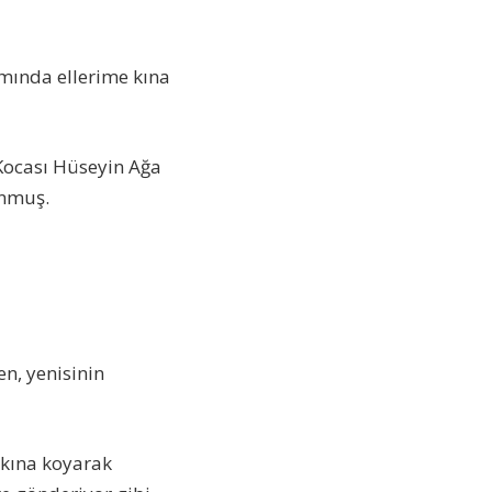
mında ellerime kına
 Kocası Hüseyin Ağa
unmuş.
n, yenisinin
 kına koyarak