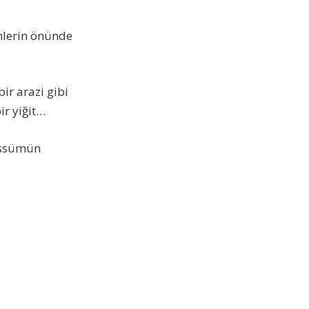
nlerin önünde
ir arazi gibi
ir yiğit…
essümün