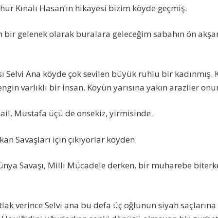
ur Kınalı Hasan’ın hikayesi bizim köyde geçmiş.
n bir gelenek olarak buralara geleceğim sabahın ön akşa
sı Selvi Ana köyde çok sevilen büyük ruhlu bir kadınmış.
engin varlıklı bir insan. Köyün yarısına yakın araziler on
ail, Mustafa üçü de onsekiz, yirmisinde.
kan Savaşları için çıkıyorlar köyden.
Dünya Savaşı, Milli Mücadele derken, bir muharebe biterke
lak verince Selvi ana bu defa üç oğlunun siyah saçlarına