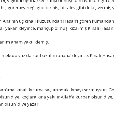
 Üç yiğidini uğurlarken sanki dönüşü olmayan bir gurbet
hiç göremeyeceği gibi bir his, bir alev gibi dolaşıvermiş 
vi Ana’nın üç kınalı kuzusundan Hasan’ı gören kumandan;
lar yakar” deyince, mahçup olmuş, kızarmış Kınalı Hasan
anım anam yaktı’ demiş.
 mektup yaz da sor bakalım anana’ deyince, Kınalı Hasa
;
’ıma, kınalı kızuma saçlarındaki kınayı sormuşsun. Geli
sun diye, koçlara kına yakılır Allah’a kurban olsun diye, 
n olsun’ diye yazar.