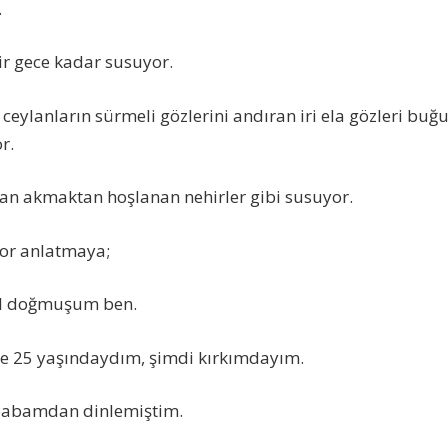
.
r gece kadar susuyor.
ceylanların sürmeli gözlerini andıran iri ela gözleri buğ
r.
an akmaktan hoşlanan nehirler gibi susuyor.
yor anlatmaya;
il doğmuşum ben.
e 25 yaşındaydım, şimdi kırkımdayım.
 babamdan dinlemiştim.