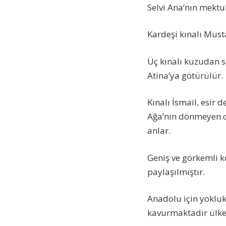
Selvi Ana’nın mektu
Kardeşi kınalı Must
Üç kınalı kuzudan s
Atina’ya götürülür.
Kınalı İsmail, esir
Ağa’nın dönmeyen oğ
anlar.
Geniş ve görkemli ko
paylaşılmıştır.
Anadolu için yokluk y
kavurmaktadır ülke