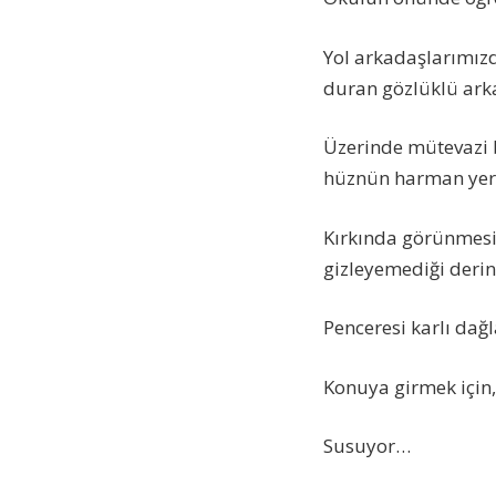
Yol arkadaşlarımız
duran gözlüklü arka
Üzerinde mütevazi bi
hüznün harman yeri,
Kırkında görünmesi
gizleyemediği derin a
Penceresi karlı dağ
Konuya girmek için,
Susuyor…