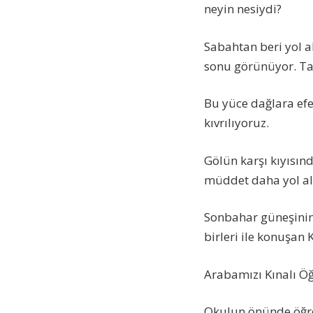
neyin nesiydi?
Sabahtan beri yol a
sonu görünüyor. Tan
Bu yüce dağlara efe
kıvrılıyoruz.
Gölün karşı kıyısın
müddet daha yol ald
Sonbahar güneşinin 
birleri ile konuşan K
Arabamızı Kınalı Ö
Okulun önünde öğret