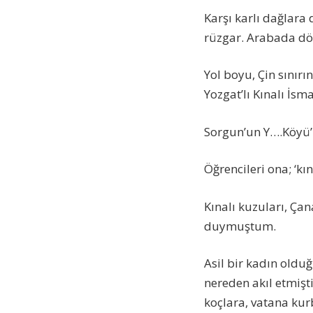
Karşı karlı dağlara
rüzgar. Arabada dö
Yol boyu, Çin sınırı
Yozgat’lı Kınalı İsm
Sorgun’un Y….Köyü
Öğrencileri ona; ‘kı
Kınalı kuzuları, Çan
duymuştum.
Asil bir kadın oldu
nereden akıl etmişti
koçlara, vatana kur