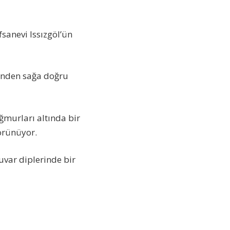
sanevi Issızgöl’ün
minden sağa doğru
ğmurları altında bir
örünüyor.
uvar diplerinde bir