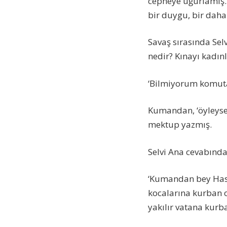
cepheye uğurlamış.
bir duygu, bir daha 
Savaş sırasında Sel
nedir? Kınayı kadın
‘Bilmiyorum komut
Kumandan, ‘öyleyse
mektup yazmış.
Selvi Ana cevabında
‘Kumandan bey Hasan
kocalarına kurban ol
yakılır vatana kurba