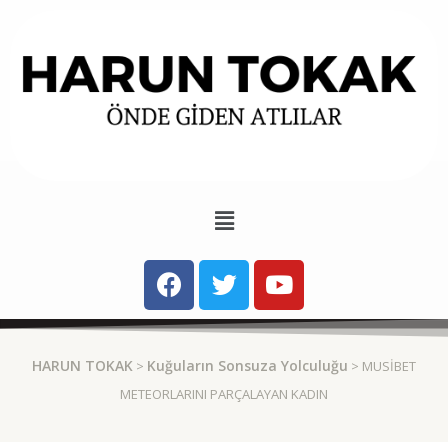
HARUN TOKAK
Kuğuların Sonsuza Yolculuğu
>
> MUSIBET
METEORLARINI PARÇALAYAN KADIN