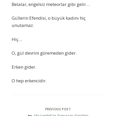
Belalar, engelsiz meteorlar gibi gelir…
Güllerin Efendisi, o büyük kadını hiç
unutamaz.
Hiç…
O, gül devrini göremeden gider.
Erken gider.
O hep erkencidir.
PREVIOUS POST
Mozambik’te Ramazan Esintileri