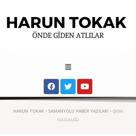
HARUN TOKAK
SAMANYOLU HABER YAZILARI
>
> IŞIĞIN
YOLCULUĞU