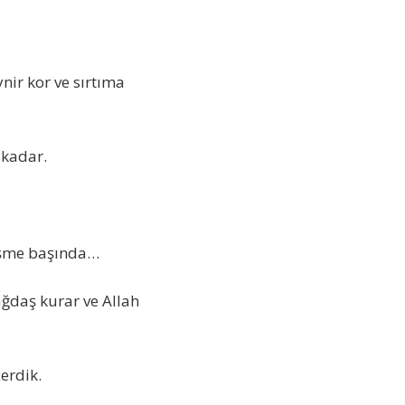
nir kor ve sırtıma
 kadar.
çeşme başında…
ağdaş kurar ve Allah
erdik.