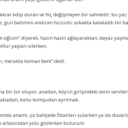
ekrar edip duran ve hiç değişmeyen bir sahnedir; bu yaz
, gün batımını andıran hüzünlü sokakta kalakaldı bir ba
üm oğlum” diyerek, hazin hazin ağlayaraktan, beyaz yaşm
illur yaşları silerken;
n, merakta koman beni” dedi.
aha bir zor oluyor, anadan, köyün girişindeki serin serviler
rabadan, konu komşudan ayrılmak.
ımda anamı, ya bahçede fidanları sularken ya da duvarl
in arkasından yolu gözlerken bulurum.