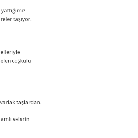
 yattığımız
eler taşıyor.
elleriyle
selen coşkulu
uvarlak taşlardan.
amlı evlerin