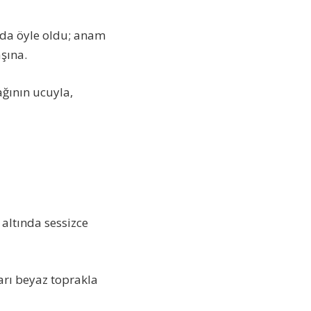
 da öyle oldu; anam
şına.
ağının ucuyla,
 altında sessizce
arı beyaz toprakla