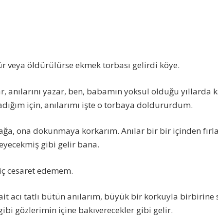
r veya öldürülürse ekmek torbası gelirdi köye.
ar, anılarını yazar, ben, babamın yoksul olduğu yıllarda 
dığım için, anılarımı işte o torbaya doldururdum.
ğa, ona dokunmaya korkarım. Anılar bir bir içinden fırl
yecekmiş gibi gelir bana.
hiç cesaret edemem.
ait acı tatlı bütün anılarım, büyük bir korkuyla birbir
gibi gözlerimin içine bakıverecekler gibi gelir.