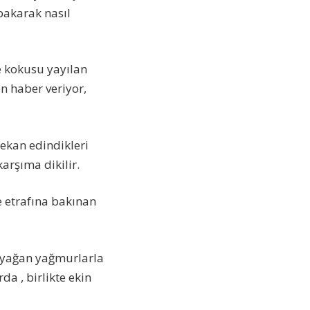
bakarak nasıl
e kokusu yayılan
n haber veriyor,
mekan edindikleri
karşıma dikilir.
e etrafına bakınan
e yağan yağmurlarla
da , birlikte ekin