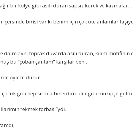
ğır bir kolye gibi asılı duran sapsız kürek ve kazmalar…
içersinde birisi var ki benim için çok öte anlamlar taşıyo
nde daim aynı toprak duvarda asılı duran, kilim motifinin 
muş bu “çoban çantam” karşılar beni.
erde öylece durur.
r çocuk gibi hep sırtına binerdim” der gibi muzipçe gül
llarımın “ekmek torbası”ydı.
tamdı,