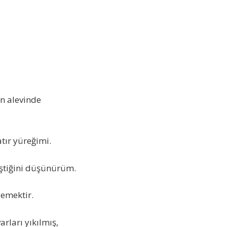
ın alevinde
atır yüreğimi.
eştiğini düşünürüm.
demektir.
rları yıkılmış,