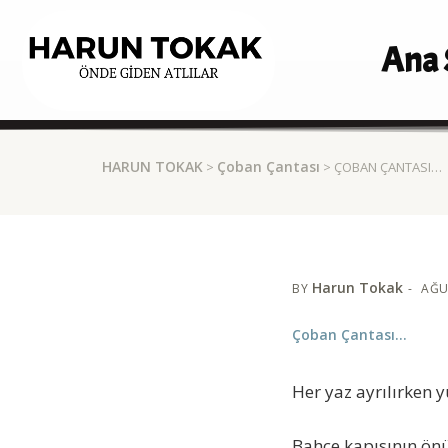
Ana 
HARUN TOKAK
Çoban Çantası
>
> ÇOBAN ÇANTASI…
Harun Tokak
BY
AĞU
Çoban Çantası…
Her yaz ayrılırken y
Bahçe kapısının önü