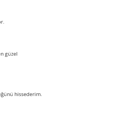
r.
en güzel
düğünü hissederim.