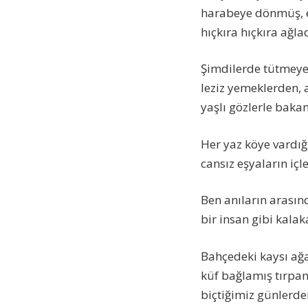
harabeye dönmüş, en
hıçkıra hıçkıra ağla
Şimdilerde tütmeyen
leziz yemeklerden, 
yaşlı gözlerle bakan
Her yaz köye vardığı
cansız eşyaların içl
Ben anıların arasın
bir insan gibi kalak
Bahçedeki kaysı ağ
küf bağlamış tırpan;
biçtiğimiz günlerde