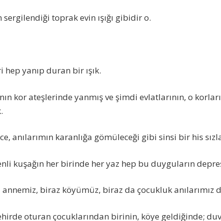
sergilendiği toprak evin ışığı gibidir o.
i hep yanıp duran bir ışık.
rının kor ateşlerinde yanmış ve şimdi evlatlarının, o korlar
.
ce, anılarımın karanlığa gömüleceği gibi sinsi bir his sızl
nli kuşağın her birinde her yaz hep bu duyguların depr
az annemiz, biraz köyümüz, biraz da çocukluk anılarımız 
ehirde oturan çocuklarından birinin, köye geldiğinde; duva