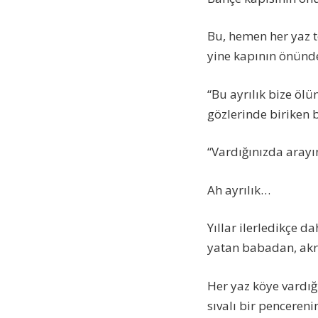
Bu, hemen her yaz t
yine kapının önünde
“Bu ayrılık bize öl
gözlerinde biriken b
“Vardığınızda arayı
Ah ayrılık…
Yıllar ilerledikçe d
yatan babadan, ak
Her yaz köye vardığ
sıvalı bir penceren