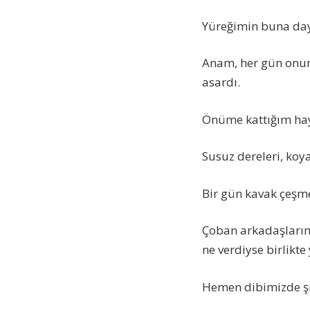
Yüreğimin buna d
Anam, her gün onun i
asardı.
Önüme kattığım hay
Susuz dereleri, koya
Bir gün kavak çeşme
Çoban arkadaşlarımı
ne verdiyse birlikte 
Hemen dibimizde şır