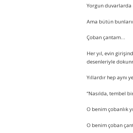
Yorgun duvarlarda a
Ama bütün bunların 
Çoban çantam…
Her yıl, evin girişi
desenleriyle dokun
Yıllardır hep aynı y
“Nasılda, tembel bi
O benim çobanlık yı
O benim çoban çan