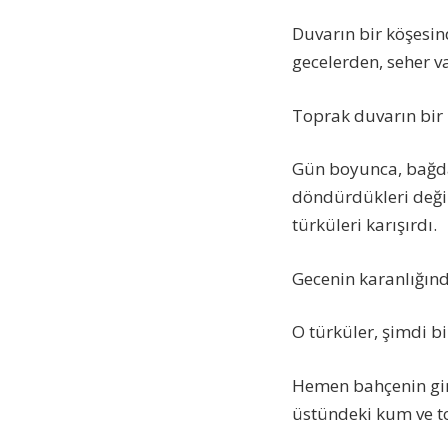
Duvarın bir köşesin
gecelerden, seher 
Toprak duvarın bir 
Gün boyunca, bağda 
döndürdükleri değir
türküleri karışırdı.
Gecenin karanlığınd
O türküler, şimdi bi
Hemen bahçenin gir
üstündeki kum ve to