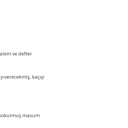
kalem ve defter
ayıverecekmiş, kaçıp
ine sokulmuş masum