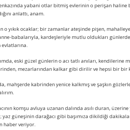
kazında yabani otlar bitmiş evlerinin o perişan haline 
dığını anlattı, anam.
 o yıkık ocaklar; bir zamanlar ateşinde pişen, mahalley
anne-babalarıyla, kardeşleriyle mutlu oldukları günlerde
 evlatlarına.
mda, eski güzel günlerin o acı tatlı anıları, kendilerine 
erinden, mezarlarından kalkar gibi dirilir ve hepsi bir bir 
da, mahşerde kabrinden yenice kalkmış ve şaşkın gözlerl
alırım.
acının komşu avluya uzanan dalında asılı duran, üzerin
 yaz güneşinin darağacı gibi başımıza dikildiği dakikalar
n haber veriyor.