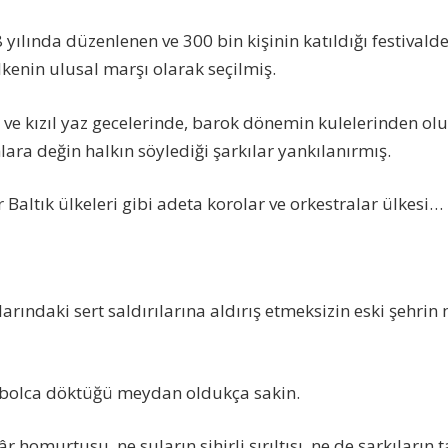
 yılında düzenlenen ve 300 bin kişinin katıldığı festival
lkenin ulusal marşı olarak seçilmiş.
e kızıl yaz gecelerinde, barok dönemin kulelerinden olu
ara değin halkın söylediği şarkılar yankılanırmış.
 Baltık ülkeleri gibi adeta korolar ve orkestralar ülkesi…
arındaki sert saldırılarına aldırış etmeksizin eski şehri
ı bolca döktüğü meydan oldukça sakin.
 homurtusu, ne suların sihirli şırıltısı, ne de şarkıların t