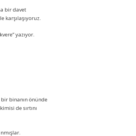
na bir davet
e karşılaşıyoruz.
kvere” yazıyor.
ı bir binanın önünde
imisi de sırtını
ınmışlar.