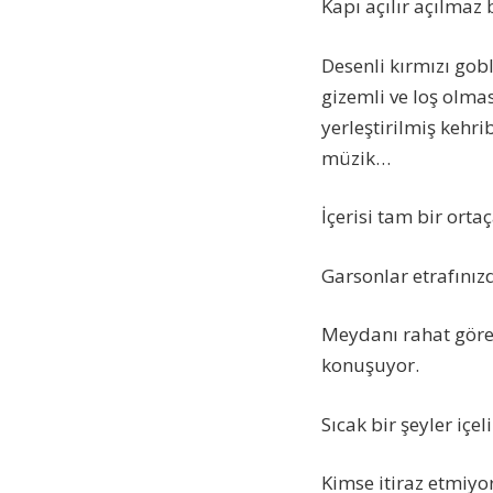
Kapı açılır açılmaz b
Desenli kırmızı go
gizemli ve loş olma
yerleştirilmiş kehr
müzik…
İçerisi tam bir orta
Garsonlar etrafınız
Meydanı rahat göre
konuşuyor.
Sıcak bir şeyler içe
Kimse itiraz etmiyor