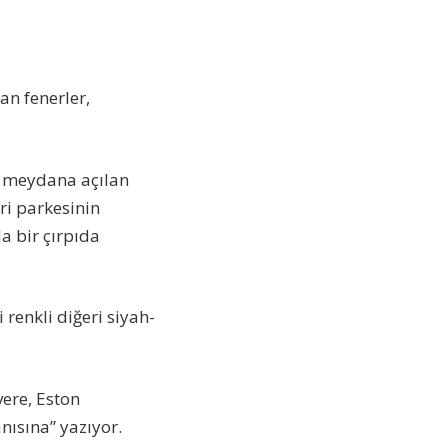
an fenerler,
iş meydana açılan
ri parkesinin
la bir çırpıda
 renkli diğeri siyah-
ere, Eston
nısına” yazıyor.