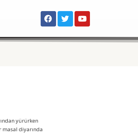
arından yürürken
ir masal diyarında