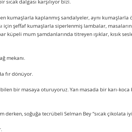
ir sıcak dalgası karşılıyor bizi.
blen kumaşlarla kaplanmış sandalyeler, aynı kumaşlarla
sı için şeffaf kumaşlarla siperlenmiş lambalar, masaların
ibar küpeli mum şamdanlarında titreyen ışıklar, kısık sesl
çağ mekanı.
da fır dönüyor.
bilen bir masaya oturuyoruz. Yan masada bir karı-koca 
lim derken, soğuğa tecrübeli Selman Bey “sıcak çikolata iyi 
.