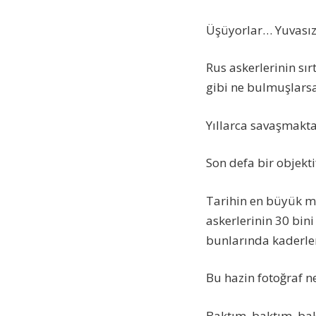
Üşüyorlar… Yuvasız
Rus askerlerinin sır
gibi ne bulmuşlarsa
Yıllarca savaşmakt
Son defa bir objekt
Tarihin en büyük m
askerlerinin 30 bini
bunlarında kaderle
Bu hazin fotoğraf n
Baktım, baktım, b