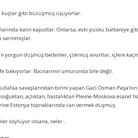
 kuşlar gibi büzüşmüş üşüyorlar.
tlarında kalın kaputlar. Onlarsa, eski püskü battaniye gibi
 sarınmışlar.
an yorgun düşmüş bedenler, çökmüş avurtlar, içlere kaç
ife bakıyorlar. Bazılarının umurunda bile değil.
üdafaa savaşlarından birini yapan Gazi Osman Paşa’nı
 soğuktan, açlıktan, hastalıktan Plevne-Moskova esaret hat
rine Estonya topraklarında can vermek düşmüş.
eler söylüyor insana, neler…
aktım…