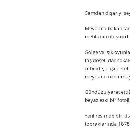
Camdan dışarıyı se
Meydana bakan tarihi
mehtabın oluşturdu
Gölge ve ışık oyunla
taş döşeli dar soka
cebinde, başı bereli
meydanı tüketerek y
Gündüz ziyaret ettiğ
beyaz eski bir foto
Yeni resimde bir k
topraklarında 1878 