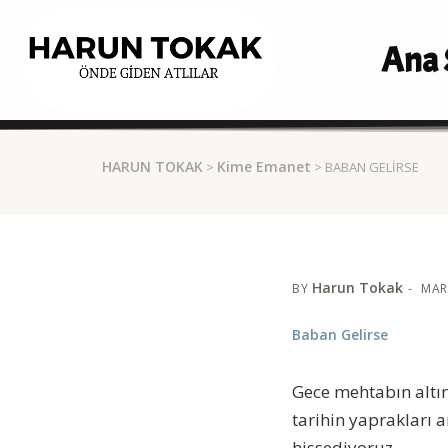
Ana 
HARUN TOKAK
Kime Emanet
>
> BABAN GELIRSE
Harun Tokak
BY
MAR
Baban Gelirse
Gece mehtabın altın
tarihin yaprakları 
hissediyoruz.