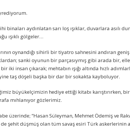
yrediyorum.
 binaları aydınlatan sarı loş ışıklar, duvarlara asılı dur
ğu ışıklı gölgeler…
rının oynandığı sihirli bir tiyatro sahnesini andıran gen
klardan; sanki oyunun bir parçasıymış gibi arada bir, elle
 bir iki insan çıkarak; mehtabın ışığı altında hızlı adımlar
ine taş döşeli başka bir dar bir sokakta kayboluyor.
imiz büyükelçimizin hediye ettiği kitabı karıştırırken, biri
ğrafa mıhlanıyor gözlerimiz.
itabe üzerinde; “Hasan Süleyman, Mehmet Ödemiş ve Rakv
de şehit düşmüş olan tüm savaş esiri Türk askerlerinin a