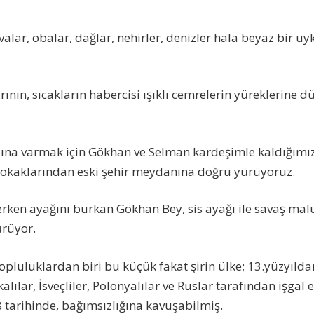
valar, obalar, dağlar, nehirler, denizler hala beyaz bir uy
ının, sıcakların habercisi ışıklı cemrelerin yüreklerine 
ına varmak için Gökhan ve Selman kardeşimle kaldığımız
i sokaklarından eski şehir meydanına doğru yürüyoruz.
ken ayağını burkan Gökhan Bey, sis ayağı ile savaş malü
ürüyor.
opluluklardan biri bu küçük fakat şirin ülke; 13.yüzyıldan
ılar, İsveçliler, Polonyalılar ve Ruslar tarafından işgal e
tarihinde, bağımsızlığına kavuşabilmiş.