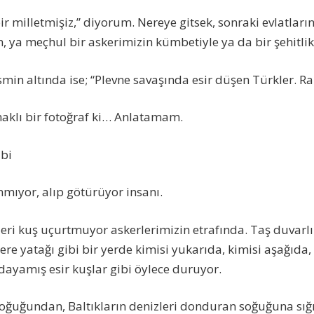
 bir milletmişiz,” diyorum. Nereye gitsek, sonraki evlatları
 ya meçhul bir askerimizin kümbetiyle ya da bir şehitlikl
min altında ise; “Plevne savaşında esir düşen Türkler. Ra
unaklı bir fotoğraf ki… Anlatamam.
ibi
ıyor, alıp götürüyor insanı.
erleri kuş uçurtmuyor askerlerimizin etrafında. Taş duvarl
re yatağı gibi bir yerde kimisi yukarıda, kimisi aşağıda, k
ayamış esir kuşlar gibi öylece duruyor.
soğuğundan, Baltıkların denizleri donduran soğuğuna sığ