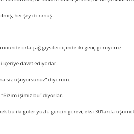
esilmiş, her şey donmuş…
n önünde orta çağ giysileri içinde iki genç görüyoruz.
i içeriye davet ediyorlar.
a siz üşüyorsunuz” diyorum.
; “Bizim işimiz bu” diyorlar.
rkek bu iki güler yüzlü gencin görevi, eksi 30’larda üşüm