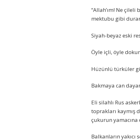
“Allah’ım! Ne çileli
mektubu gibi duran,
Siyah-beyaz eski res
Öyle içli, öyle dok
Hüzünlü türküler g
Bakmaya can dayanm
Eli silahlı Rus ask
toprakları kaymış de
çukurun yamacına d
Balkanların yakıcı 