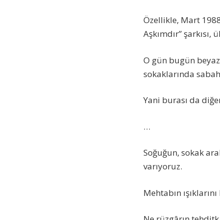
Özellikle, Mart 1988
Aşkımdır” şarkısı, ü
O gün bugün beyaz v
sokaklarında sabahl
Yani burası da diğer
…
Soğuğun, sokak aral
varıyoruz.
Mehtabın ışıkların
Ne rüzgârın tehditkâr