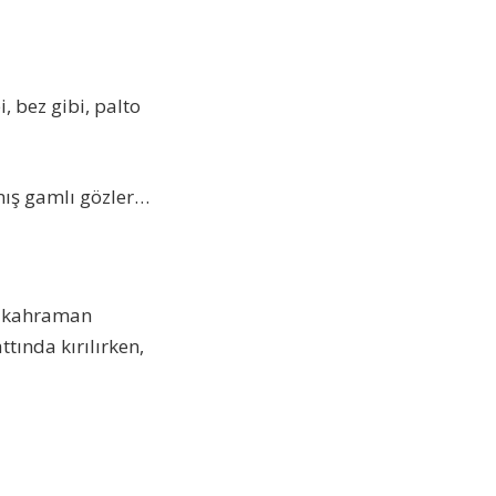
, bez gibi, palto
mış gamlı gözler…
n kahraman
tında kırılırken,