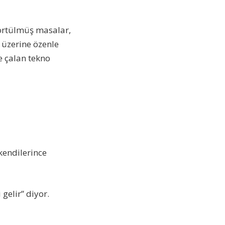
 örtülmüş masalar,
 üzerine özenle
e çalan tekno
kendilerince
gelir” diyor.