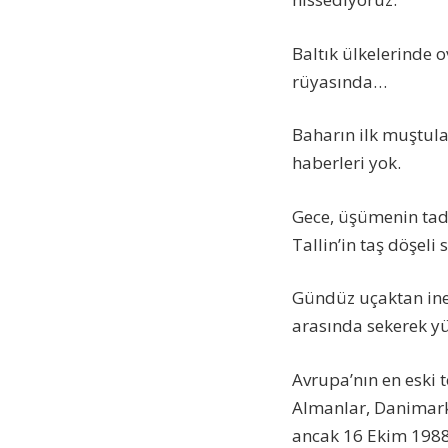
Baltık ülkelerinde o
rüyasında…
Baharın ilk muştular
haberleri yok.
Gece, üşümenin tad
Tallin’in taş döşel
Gündüz uçaktan iner
arasında sekerek y
Avrupa’nın en eski t
Almanlar, Danimarkal
ancak 16 Ekim 1988 