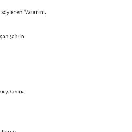
de söylenen “Vatanım,
şan şehrin
n meydanına
atlı sesi…