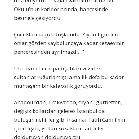
dua ediyordu… Kalan vakitlerinde de Dil
Okulu’nun koridorlarında, bahçesinde
besmele çekiyordu.
Çocuklarına çok düşkündü. Ziyaret günleri
onlar gözden kayboluncaya kadar cezaevinin
penceresinden ayrılmazdı…”
Ulu mabet nice padişahları vezirleri
sultanları uğurlamıştı ama ilk defa bu kadar
muhteşem bir kalabalık görüyordu.
Anadolu’dan, Trakya’dan, diyar-ı gurbetten,
değişik kollardan gelerek İstanbul’da
buluşan nehirler gibi insanlar Fatih Camii’nin
içini dışını, yolları sokakları caddeleri
dolduruyor, dolduruyordu.