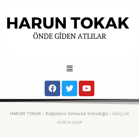
HARUN TOKAK
Kuğuların Sonsuza Yolculuğu
>
> AĞAÇLAR
AYAKTA ÖLÜR