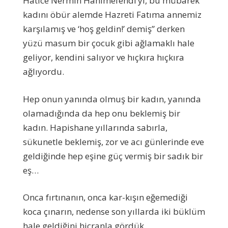
Hatice Nermin Hanımefendi’yi, bu mübarek
kadını öbür alemde Hazreti Fatıma annemiz
karşılamış ve ‘hoş geldin!’ demiş” derken
yüzü masum bir çocuk gibi ağlamaklı hale
geliyor, kendini salıyor ve hıçkıra hıçkıra
ağlıyordu.
Hep onun yanında olmuş bir kadın, yanında
olamadığında da hep onu beklemiş bir
kadın. Hapishane yıllarında sabırla,
sükunetle beklemiş, zor ve acı günlerinde eve
geldiğinde hep eşine güç vermiş bir sadık bir
eş…
Onca fırtınanın, onca kar-kışın eğemediği
koca çınarın, nedense son yıllarda iki büklüm
hale geldiğini hicranla gördük.