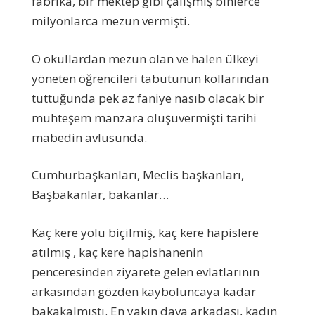
fabrika, bir mektep gibi çalışmış binlerce
milyonlarca mezun vermişti.
O okullardan mezun olan ve halen ülkeyi
yöneten öğrencileri tabutunun kollarından
tuttuğunda pek az faniye nasıb olacak bir
muhteşem manzara oluşuvermişti tarihi
mabedin avlusunda.
Cumhurbaşkanları, Meclis başkanları,
Başbakanlar, bakanlar…
Kaç kere yolu biçilmiş, kaç kere hapislere
atılmış , kaç kere hapishanenin
penceresinden ziyarete gelen evlatlarının
arkasından gözden kayboluncaya kadar
bakakalmıştı. En yakın dava arkadaşı, kadın