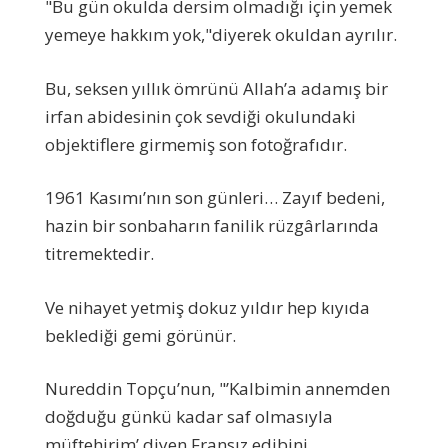
"Bu gün okulda dersim olmadığı için yemek
yemeye hakkım yok,"diyerek okuldan ayrılır.
Bu, seksen yıllık ömrünü Allah’a adamış bir
irfan abidesinin çok sevdiği okulundaki
objektiflere girmemiş son fotoğrafıdır.
1961 Kasımı’nın son günleri… Zayıf bedeni,
hazin bir sonbaharın fanilik rüzgârlarında
titremektedir.
Ve nihayet yetmiş dokuz yıldır hep kıyıda
beklediği gemi görünür.
Nureddin Topçu’nun, "’Kalbimin annemden
doğduğu günkü kadar saf olmasıyla
müftehirim’ diyen Fransız edibini