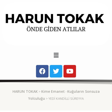
HARUN TOKAK
Kime Emanet
Kuğuların Sonsuza
>
-
Yolculuğu
> YEDI KANDILLI SÜREYYA