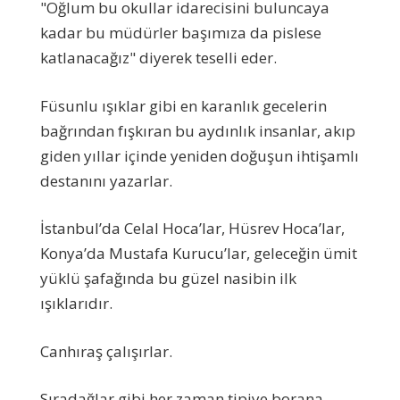
"Oğlum bu okullar idarecisini buluncaya
kadar bu müdürler başımıza da pislese
katlanacağız" diyerek teselli eder.
Füsunlu ışıklar gibi en karanlık gecelerin
bağrından fışkıran bu aydınlık insanlar, akıp
giden yıllar içinde yeniden doğuşun ihtişamlı
destanını yazarlar.
İstanbul’da Celal Hoca’lar, Hüsrev Hoca’lar,
Konya’da Mustafa Kurucu’lar, geleceğin ümit
yüklü şafağında bu güzel nasibin ilk
ışıklarıdır.
Canhıraş çalışırlar.
Sıradağlar gibi her zaman tipiye borana