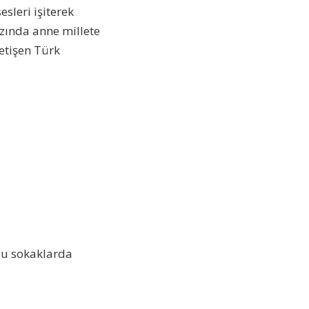
sleri işiterek
zında anne millete
yetişen Türk
 bu sokaklarda