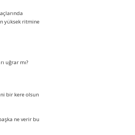
maçlarında
in yüksek ritmine
arı uğrar mı?
i bir kere olsun
başka ne verir bu