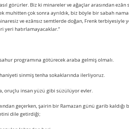
sıl görürler. Biz ki minareler ve ağaçlar arasından ezân se
 muhitten çok sonra ayrıldık, biz böyle bir sabah nama
minaresiz ve ezânsız semtlerde doğan, Frenk terbiyesiyle 
ri yeri hatırlamayacaklar.”
r; sahur programına götürecek araba gelmiş olmalı.
aniyeti sinmiş tenha sokaklarında ilerliyoruz.
a, oruçlu insan yüzü gibi süzülüyor evler.
ınından geçerken, şairin bir Ramazan günü garib kaldığı
ni dile getirdiği;