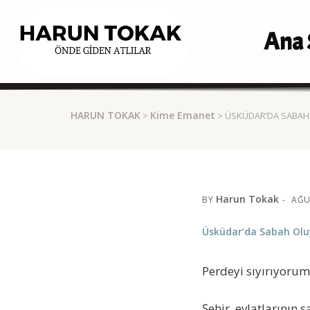
Ana 
HARUN TOKAK
Kime Emanet
>
> ÜSKÜDAR’DA SABAH
Harun Tokak
BY
AĞU
Üsküdar’da Sabah Olu
Perdeyi sıyırıyorum
Şehir, evlatlarının