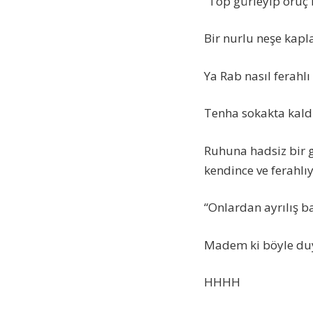
“Top gürleyip oruç
Bir nurlu neşe kapla
Ya Rab nasıl ferahlı
Tenha sokakta kaldı
Ruhuna hadsiz bir g
kendince ve ferahlıy
“Onlardan ayrılış b
Madem ki böyle duy
HHHH