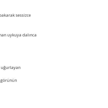
 bakarak sessizce
şman uykuya dalınca
e uğurlayan
oşgörünün