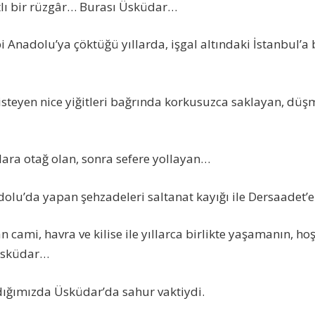
tlı bir rüzgâr… Burası Üsküdar…
bi Anadolu’ya çöktüğü yıllarda, işgal altındaki İstanbul’a
isteyen nice yiğitleri bağrında korkusuzca saklayan, dü
ara otağ olan, sonra sefere yollayan…
adolu’da yapan şehzadeleri saltanat kayığı ile Dersaadet’
n cami, havra ve kilise ile yıllarca birlikte yaşamanın, h
 Üsküdar…
dığımızda Üsküdar’da sahur vaktiydi.