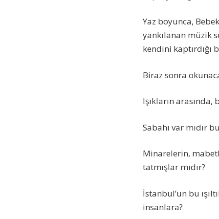
Yaz boyunca, Bebek
yankılanan müzik ses
kendini kaptırdığ
Biraz sonra okunac
Işıkların arasında, 
Sabahı var mıdır b
Minarelerin, mabetl
tatmışlar mıdır?
İstanbul’un bu ışıl
insanlara?