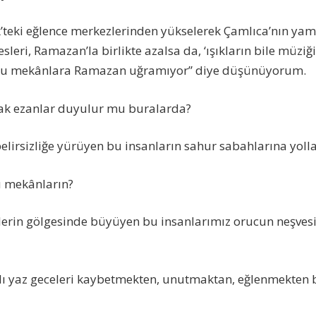
’teki eğlence merkezlerinden yükselerek Çamlıca’nın ya
leri, Ramazan’la birlikte azalsa da, ‘ışıkların bile müziğ
ı bu mekânlara Ramazan uğramıyor” diye düşünüyorum.
ak ezanlar duyulur mu buralarda?
belirsizliğe yürüyen bu insanların sahur sabahlarına yoll
u mekânların?
erin gölgesinde büyüyen bu insanlarımız orucun neşvesin
tılı yaz geceleri kaybetmekten, unutmaktan, eğlenmekten 