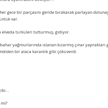
her gece bir parçasını geride bırakarak parlayan doluna
künlük var.
a elveda türküleri tutturmuş, gidiyor.
nbahar yağmurlarında ıslanan kızarmış çınar yaprakları g
diden bir alaca karanlık gibi çöküverdi.
gibi…
 mi?