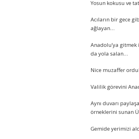
Yosun kokusu ve ta
Acıların bir gece gi
ağlayan…
Anadolu’ya gitmek 
da yola salan…
Nice muzaffer ordul
Valilik görevini An
Aynı duvarı paylaşa
örneklerini sunan
Gemide yerimizi al