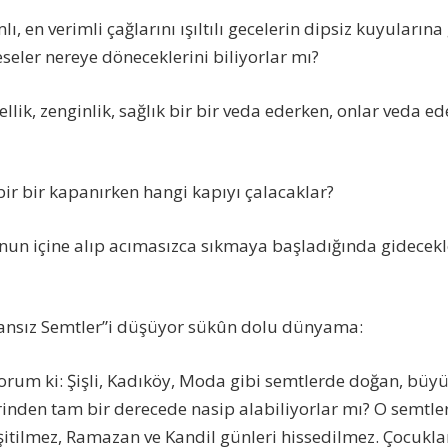
lı, en verimli çağlarını ışıltılı gecelerin dipsiz kuyuları
seler nereye döneceklerini biliyorlar mı?
ellik, zenginlik, sağlık bir bir veda ederken, onlar veda ed
bir bir kapanırken hangi kapıyı çalacaklar?
un içine alıp acımasızca sıkmaya başladığında gidecekle
zansız Semtler”i düşüyor sükûn dolu dünyama:
orum ki: Şişli, Kadıköy, Moda gibi semtlerde doğan, büy
erinden tam bir derecede nasip alabiliyorlar mı? O semtle
şitilmez, Ramazan ve Kandil günleri hissedilmez. Çocukl