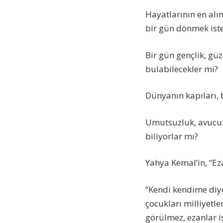
Hayatlarının en alım
bir gün dönmek iste
Bir gün gençlik, güz
bulabilecekler mi?
Dünyanın kapıları, 
Umutsuzluk, avucun
biliyorlar mı?
Yahya Kemal’in, “E
“Kendi kendime diy
çocukları milliyetl
görülmez, ezanlar i