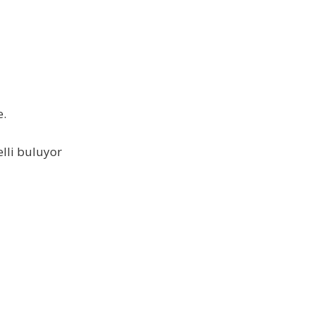
e.
elli buluyor