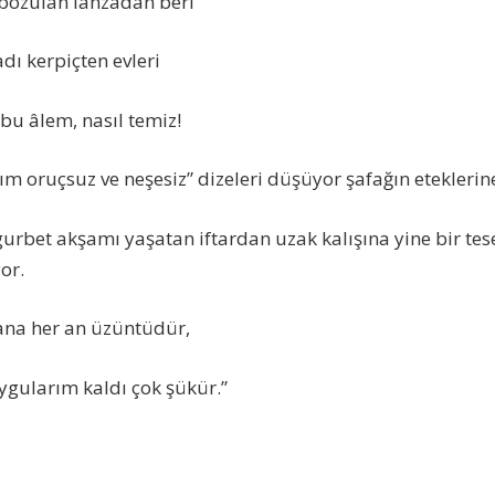
 bozulan lahzadan beri
dı kerpiçten evleri
 bu âlem, nasıl temiz!
m oruçsuz ve neşesiz” dizeleri düşüyor şafağın eteklerin
urbet akşamı yaşatan iftardan uzak kalışına yine bir tes
or.
ana her an üzüntüdür,
gularım kaldı çok şükür.”