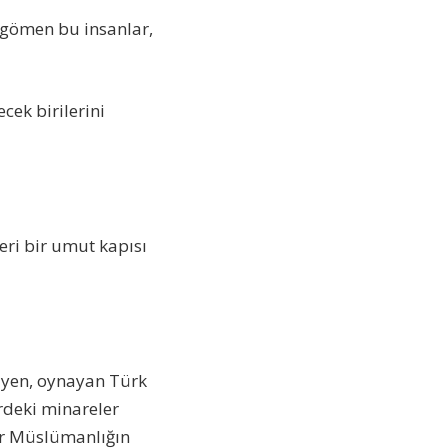
na gömen bu insanlar,
ecek birilerini
ri bir umut kapısı
üyen, oynayan Türk
rdeki minareler
ar Müslümanlığın