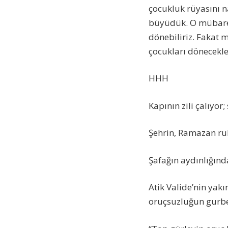
çocukluk rüyasını na
büyüdük. O mübarek
dönebiliriz. Fakat 
çocukları dönecekle
HHH
Kapının zili çalıyo
Şehrin, Ramazan ruh
Şafağın aydınlığınd
Atik Valide’nin yak
oruçsuzluğun gurbeti