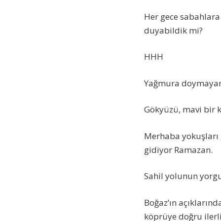
Her gece sabahlara 
duyabildik mi?
HHH
Yağmura doymayan 
Gökyüzü, mavi bir k
Merhaba yokuşları ge
gidiyor Ramazan.
Sahil yolunun yorgun
Boğaz’ın açıklarınd
köprüye doğru iler