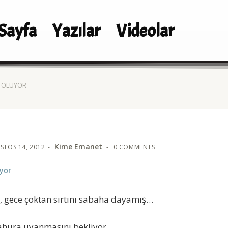
Sayfa
Yazılar
Videolar
 OLUYOR
Kime Emanet
STOS 14, 2012
0 COMMENTS
yor
, gece çoktan sırtını sabaha dayamış…
 sahura uyanmasını bekliyor…