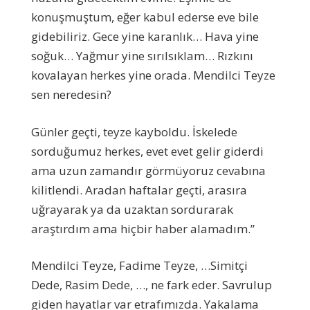
konuşmuştum, eğer kabul ederse eve bile
gidebiliriz. Gece yine karanlık… Hava yine
soğuk… Yağmur yine sırılsıklam… Rızkını
kovalayan herkes yine orada. Mendilci Teyze
sen neredesin?
Günler geçti, teyze kayboldu. İskelede
sorduğumuz herkes, evet evet gelir giderdi
ama uzun zamandır görmüyoruz cevabına
kilitlendi. Aradan haftalar geçti, arasıra
uğrayarak ya da uzaktan sordurarak
araştırdım ama hiçbir haber alamadım.”
Mendilci Teyze, Fadime Teyze, …Simitçi
Dede, Rasim Dede, …, ne fark eder. Savrulup
giden hayatlar var etrafımızda. Yakalama