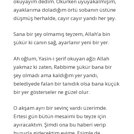
okuyayım dedim. Okurken uyuyakalmışım,
ayaklarıma doladığım örtü sobanın üstüne
düşmüş herhalde, cayır cayır yandı her şey.
Sana bir şey olmamış teyzem, Allah’a bin
şükür ki canın sağ, ayarlanır yeni bir yer.
Ah oğlum, Yasin-i şerif okuyan ağzı Allah
yakmaz ki zaten, Rabbime şükür bana bir
şey olmadı ama kaldığım yer yandı,
belediyede falan bir tanıdık olsa bana küçük
bir yer gösterseler ne güzel olur.
O akşam ayrı bir sevinç vardı üzerimde.
Ertesi gün bütün mesaimi bu teyze için
ayıracaktım. Şimdi ona bu haberi verip
huzurla gidecektim evime. Eşimle de