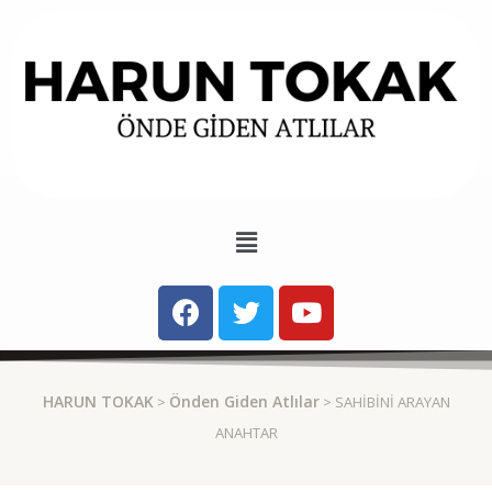
HARUN TOKAK
Önden Giden Atlılar
>
> SAHIBINI ARAYAN
ANAHTAR