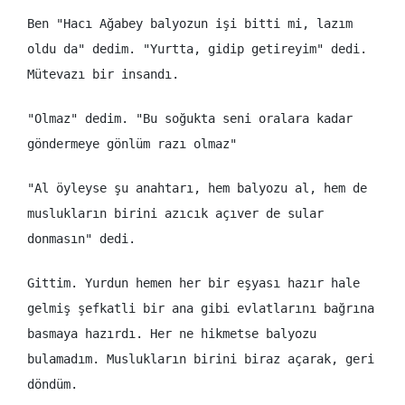
Ben "Hacı Ağabey balyozun işi bitti mi, lazım
oldu da" dedim. "Yurtta, gidip getireyim" dedi.
Mütevazı bir insandı.
"Olmaz" dedim. "Bu soğukta seni oralara kadar
göndermeye gönlüm razı olmaz"
"Al öyleyse şu anahtarı, hem balyozu al, hem de
muslukların birini azıcık açıver de sular
donmasın" dedi.
Gittim. Yurdun hemen her bir eşyası hazır hale
gelmiş şefkatli bir ana gibi evlatlarını bağrına
basmaya hazırdı. Her ne hikmetse balyozu
bulamadım. Muslukların birini biraz açarak, geri
döndüm.