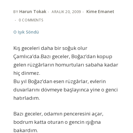
Harun Tokak
Kime Emanet
BY
ARALIK 20, 2009
0 COMMENTS
O Işık Söndü
Kış geceleri daha bir soğuk olur
Çamlıca’da.Bazı geceler, Boğaz’dan kopup
gelen rüzgârların homurtuları sabaha kadar
hiç dinmez.
Bu yıl Boğaz’dan esen rüzgârlar, evlerin
duvarlarını dövmeye başlayınca yine o genci
hatırladım.
Bazı geceler, odamın penceresini açar,
bodrum katta oturan o gencin ışığına
bakardım.