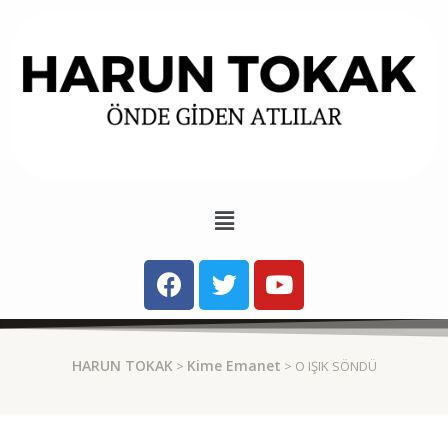
HARUN TOKAK
Kime Emanet
>
> O IŞIK SÖNDÜ