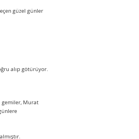
geçen güzel günler
oğru alıp götürüyor.
de gemiler, Murat
günlere
almıştır.