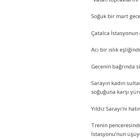
Soğuk bir mart gec
Çatalca İstasyonun 
Acı bir ıslık eşliği
Gecenin bağrında si
Sarayın kadın sultan
soğuğuna karşı yürü
Yıldız Sarayı’nı ha
Trenin penceresinde
İstasyonu’nun üşüye