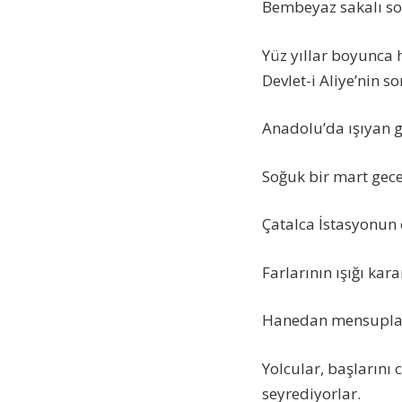
Bembeyaz sakalı soğ
Yüz yıllar boyunca h
Devlet-i Aliye’nin so
Anadolu’da ışıyan g
Soğuk bir mart gec
Çatalca İstasyonun 
Farlarının ışığı kar
Hanedan mensupları, 
Yolcular, başlarını
seyrediyorlar.