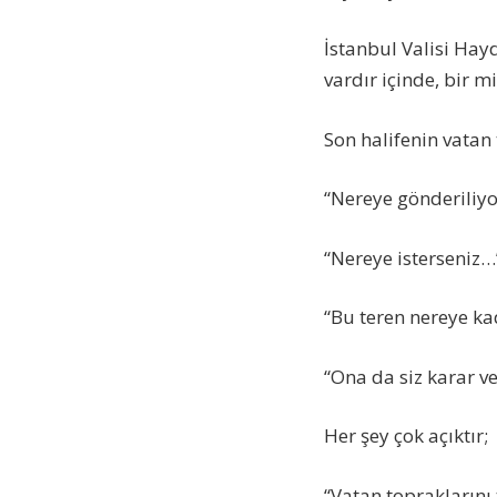
İstanbul Valisi Hayd
vardır içinde, bir m
Son halifenin vatan 
“Nereye gönderiliyo
“Nereye isterseniz…
“Bu teren nereye ka
“Ona da siz karar ve
Her şey çok açıktır;
“Vatan topraklarını 