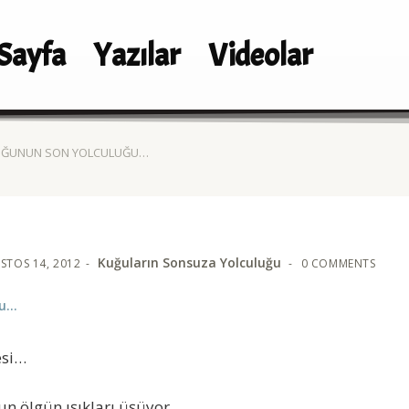
Sayfa
Yazılar
Videolar
UĞUNUN SON YOLCULUĞU…
Kuğuların Sonsuza Yolculuğu
STOS 14, 2012
0 COMMENTS
ğu…
esi…
un ölgün ışıkları üşüyor.