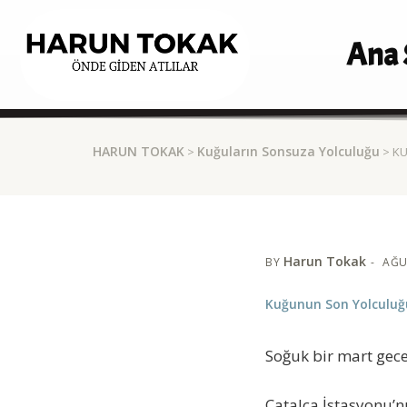
Ana 
HARUN TOKAK
Kuğuların Sonsuza Yolculuğu
>
> K
Harun Tokak
BY
AĞU
Kuğunun Son Yolculu
Soğuk bir mart gec
Çatalca İstasyonu’n