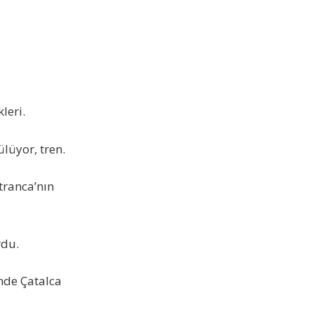
leri.
lüyor, tren.
tranca’nın
rdu.
inde Çatalca