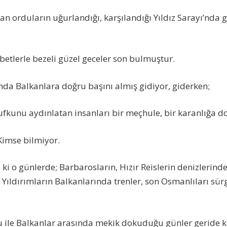
an orduların uğurlandığı, karşılandığı Yıldız Sarayı’nda 
hbetlerle bezeli güzel geceler son bulmuştur.
nda Balkanlara doğru başını almış gidiyor, giderken;
k ufkunu aydınlatan insanları bir meçhule, bir karanlığa d
Kimse bilmiyor.
ı ki o günlerde; Barbarosların, Hızır Reislerin denizlerin
Yıldırımların Balkanlarında trenler, son Osmanlıları sür
u ile Balkanlar arasında mekik dokuduğu günler geride k