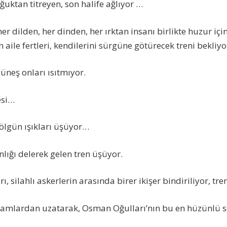
uktan titreyen, son halife ağlıyor …
er dilden, her dinden, her ırktan insanı birlikte huzur iç
n aile fertleri, kendilerini sürgüne götürecek treni bekliyo
üneş onları ısıtmıyor.
esi…
ölgün ışıkları üşüyor…
anlığı delerek gelen tren üşüyor.
silahlı askerlerin arasında birer ikişer bindiriliyor, tre
 camlardan uzatarak, Osman Oğulları’nın bu en hüzünlü 