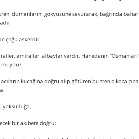
 tren, dumanlarını gökyüzüne savurarak, bağrında bahar
adır.
n çoğu askerdir.
eraller, amiraller, albaylar vardır. Hanedanın “Osmanlar
ş müydü?
, acıların kucağına doğru alıp götüren bu tren o koca çın
a.
a, yoksulluğa,
tecek bir akıbete doğru: