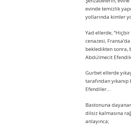
Şehzadelerin, evine
evinde temizlik ya
yollarında kimler y
Yad ellerde, “Hiçbir
cenazesi, Fransa’da
bekledikten sonra, b
Abdülmecit Efendi
Gurbet ellerde yıka
tarafından yıkanıp
Efendiler…
Bastonuna dayanarak 
dilsiz kalmasına ra
anlayınca;