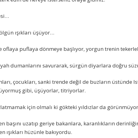
esi…
ölgün ışıkları üşüyor…
nde oflaya puflaya dönmeye başlıyor, yorgun trenin tekerlek
yah dumanlarını savurarak, sürgün diyarlara doğru süzü
ları, çocukları, sanki trende değil de buzların üstünde Is
yormuş gibi, üşüyorlar, titriyorlar.
tırlatmamak için olmalı ki gökteki yıldızlar da görünmüyo
n başını uzatıp geriye bakanlara, karanlıkların derinliğ
n ışıkları hüzünle bakıyordu.