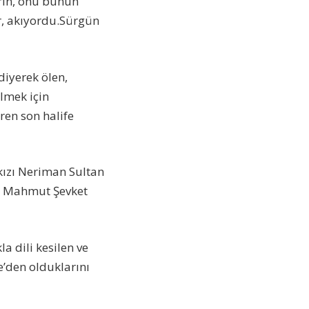
arın, onu bunun
r, akıyordu.Sürgün
diyerek ölen,
lmek için
ren son halife
kızı Neriman Sultan
de Mahmut Şevket
a dili kesilen ve
e’den olduklarını