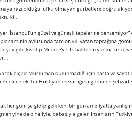
 ekmek götürebilmek için taksi şoförlüğü,, kadın sultanl
pmaya razı olduğu, ufku olmayan gurbetlere doğru akıyo
oktu ki…
 yer, İstanbul’un güzel ve güneşli tepelerine benzemiyor” 
 bir caminin avlusunda tam on yıl, vatan toprağına gömü
ir yay gibi kıvrılıp Medine’ye ilk halifenin yanına uzanıve
ler…
yacak hiçbir Müslüman bulunmadığı için hasta ve sakat 
 kefenlenerek, bir Hristiyan mezarlığına gömülen Şehza
her gün işe gidip gelirken, bir gün ameliyatta yanlışlıkl
ğmen yine de o haliyle, babasıyla gelen insanların Türkiy