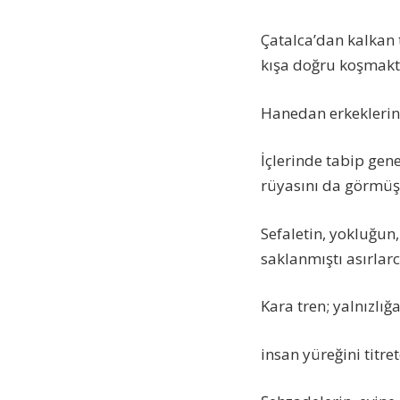
Çatalca’dan kalkan
kışa doğru koşmakt
Hanedan erkeklerini
İçlerinde tabip gen
rüyasını da görmü
Sefaletin, yokluğun
saklanmıştı asırlarc
Kara tren; yalnızlığ
insan yüreğini titre