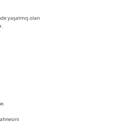
inde yaşatmış olan
r.
ne.
sahnesini