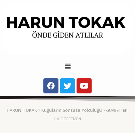
HARUN TOKAK
Kuğuların Sonsuza Yolculuğu
>
> GURBETTEKI
ILK ÖĞRETMEN