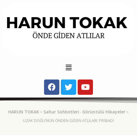
HARUN TOKAK
Sahur Sohbetleri
Görüntülü Hikayeler
>
-
>
UZAK DOĞU’NUN ÖNDEN GIDEN ATLILARI: PRIBADI