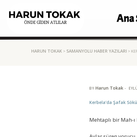
Ana 
HARUN TOKAK
SAMANYOLU HABER YAZILARI
>
> KE
Harun Tokak
BY
EYLÜ
Kerbela’da Şafak Sök
Mehtaplı bir Mah-
Aylar süren yorucu 