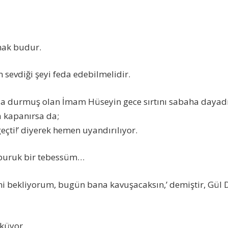
mak budur.
en sevdiği şeyi feda edebilmelidir.
a durmuş olan İmam Hüseyin gece sırtını sabaha dayadı
a kapanırsa da;
eçti!’ diyerek hemen uyandırılıyor.
buruk bir tebessüm…
ni bekliyorum, bugün bana kavuşacaksın,’ demiştir, Gül D
küyor.