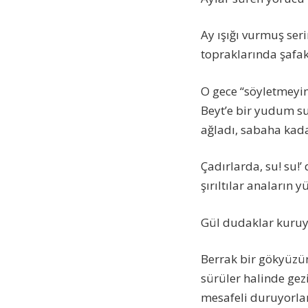
Ay ışığı vurmuş se
topraklarında şafa
O gece “söyletmeyin
Beyt’e bir yudum s
ağladı, sabaha kada
Çadırlarda, su! su!’
şırıltılar anaların y
Gül dudaklar kuruyo
Berrak bir gökyüzün
sürüler halinde gezi
mesafeli duruyorlar