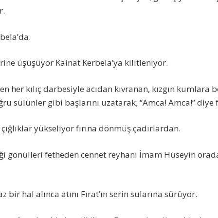
r.
bela’da.
rine üşüşüyor Kainat Kerbela’ya kilitleniyor.
en her kılıç darbesiyle acıdan kıvranan, kızgın kumlara b
u sülünler gibi başlarını uzatarak; “Amca! Amca!” diye f
 çığlıklar yükseliyor fırına dönmüş çadırlardan.
lliği gönülleri fetheden cennet reyhanı İmam Hüseyin ora
bir hal alınca atını Fırat’ın serin sularına sürüyor.