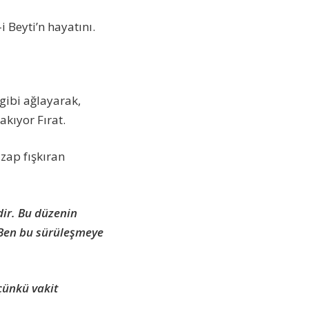
i Beyti’n hayatını.
gibi ağlayarak,
akıyor Fırat.
zap fışkıran
dir. Bu düzenin
 Ben bu sürüleşmeye
çünkü vakit