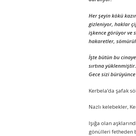
Her şeyin kökü kazın
gizleniyor, haklar çi
işkence görüyor ve sü
hakaretler, sömürül
İşte bütün bu cinay
sırtına yüklenmiştir
Gece sizi bürüyünce 
Kerbela’da şafak s
Nazlı kelebekler, K
Işığa olan aşkların
gönülleri fetheden 