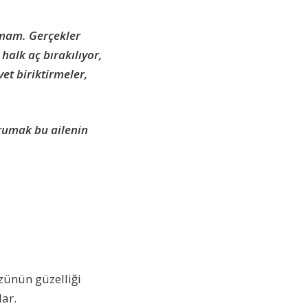
tamam. Gerçekler
 halk aç bırakılıyor,
vet biriktirmeler,
orumak bu ailenin
zünün güzelliği
lar.