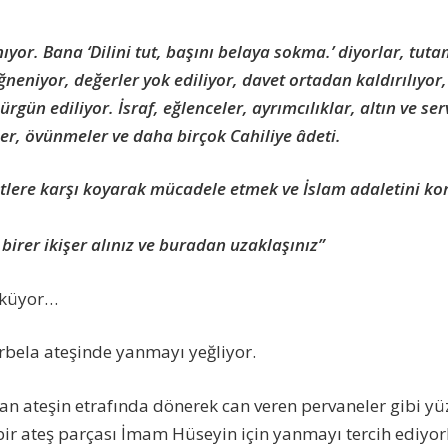
ıyor. Bana ‘Dilini tut, başını belaya sokma.’ diyorlar, tu
ğneniyor, değerler yok ediliyor, davet ortadan kaldırılıyor,
rgün ediliyor. İsraf, eğlenceler, ayrımcılıklar, altın ve ser
er, övünmeler ve daha birçok Cahiliye âdeti.
etlere karşı koyarak mücadele etmek ve İslam adaletini k
.
birer ikişer alınız ve buradan uzaklaşınız”
öküyor…
erbela ateşinde yanmayı yeğliyor.
dan ateşin etrafında dönerek can veren pervaneler gibi yü
bir ateş parçası İmam Hüseyin için yanmayı tercih ediyor