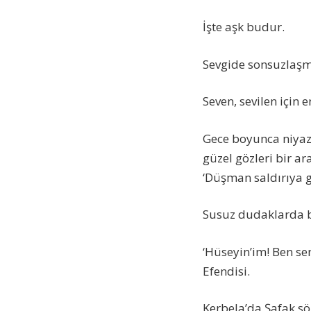
İşte aşk budur.
Sevgide sonsuzlaş
Seven, sevilen için 
Gece boyunca niyaz
güzel gözleri bir ar
‘Düşman saldırıya g
Susuz dudaklarda 
‘Hüseyin’im! Ben se
Efendisi.
Kerbela’da Şafak sö