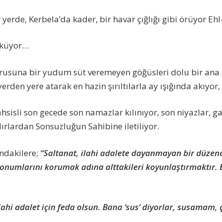
 yerde, Kerbela’da kader, bir havar çığlığı gibi örüyor Ehl-
öküyor…
rusuna bir yudum süt veremeyen göğüsleri dolu bir ana 
yerden yere atarak en hazin şırıltılarla ay ışığında akıyor, 
hsisli son gecede son namazlar kılınıyor, son niyazlar, ga
rlardan Sonsuzluğun Sahibine iletiliyor.
ndakilere;
“Saltanat, ilahi adalete dayanmayan bir düzen
 konumlarını korumak adına alttakileri koyunlaştırmaktır.
ahi adalet için feda olsun. Bana ‘sus’ diyorlar, susamam, 