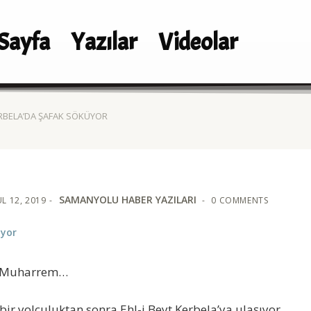
Sayfa
Yazılar
Videolar
RBELA’DA ŞAFAK SÖKÜYOR
SAMANYOLU HABER YAZILARI
L 12, 2019
0 COMMENTS
üyor
ı Muharrem…
bir yolculuktan sonra Ehl-i Beyt Kerbela’ya ulaşıyor.