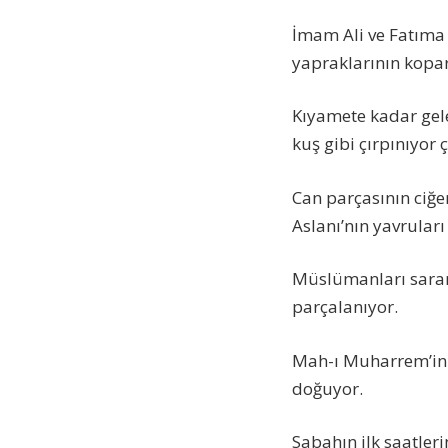
İmam Ali ve Fatıma a
yapraklarının koparı
Kıyamete kadar gele
kuş gibi çırpınıyor 
Can parçasının ciğer
Aslanı’nın yavruları
Müslümanları saran, 
parçalanıyor.
Mah-ı Muharrem’in i
doğuyor.
Sabahın ilk saatler