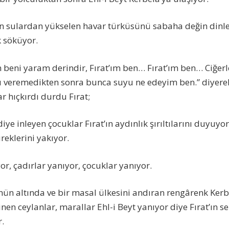
rin sulardan yükselen havar türküsünü sabaha değin dinl
k söküyor.
 beni yaram derindir, Fırat’ım ben… Fırat’ım ben… Ciğerl
u veremedikten sonra bunca suyu ne edeyim ben.” diyer
r hıçkırdı durdu Fırat;
 diye inleyen çocuklar Fırat’ın aydınlık şırıltılarını duyuyo
üreklerini yakıyor.
r, çadırlar yanıyor, çocuklar yanıyor.
ün altında ve bir masal ülkesini andıran rengârenk Kerb
nen ceylanlar, marallar Ehl-i Beyt yanıyor diye Fırat’ın se
.