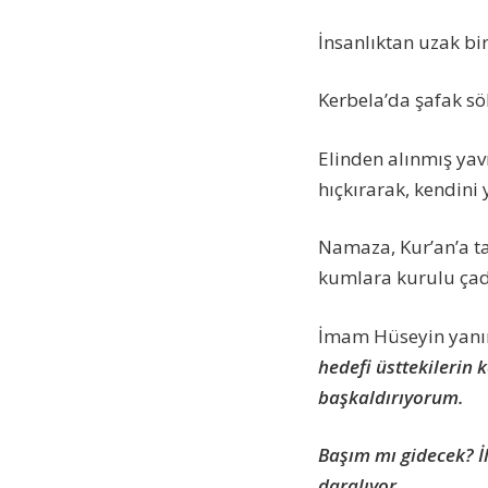
İnsanlıktan uzak bir
Kerbela’da şafak s
Elinden alınmış yav
hıçkırarak, kendini 
Namaza, Kur’an’a ta
kumlara kurulu çadı
İmam Hüseyin yanı
hedefi üsttekilerin
başkaldırıyorum.
Başım mı gidecek? İl
daralıyor.