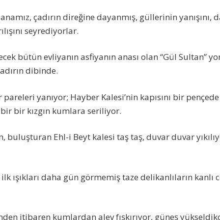
namız, çadırın direğine dayanmış, güllerinin yanışını, dall
lışını seyrediyorlar.
cek bütün evliyanın asfiyanın anası olan “Gül Sultan” yor
çadırın dibinde.
 pareleri yanıyor; Hayber Kalesi’nin kapısını bir pençede
 bir bir kızgın kumlara seriliyor.
buluşturan Ehl-i Beyt kalesi taş taş, duvar duvar yıkılıyo
lk ışıkları daha gün görmemiş taze delikanlıların kanlı c
inden itibaren kumlardan alev fışkırıyor, güneş yükseldik