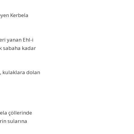
eyen Kerbela
eri yanan Ehl-i
ek sabaha kadar
r, kulaklara dolan
ela çöllerinde
rin sularına