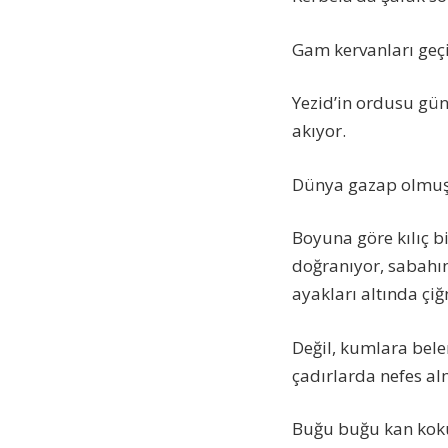
Gam kervanları geçi
Yezid’in ordusu gün
akıyor.
Dünya gazap olmuş g
Boyuna göre kılıç b
doğranıyor, sabahın
ayakları altında çiğ
Değil, kumlara belen
çadırlarda nefes al
Buğu buğu kan koku