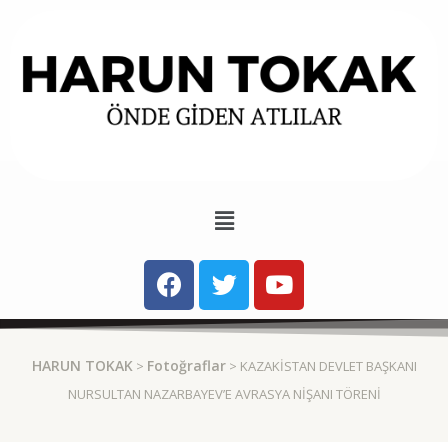
HARUN TOKAK
Fotoğraflar
>
> KAZAKISTAN DEVLET BAŞKANI
NURSULTAN NAZARBAYEV’E AVRASYA NIŞANI TÖRENI