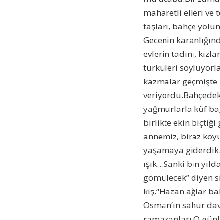
maharetli elleri ve
taşları, bahçe yolu
Gecenin karanlığında
evlerin tadını, kızl
türküleri söylüyorl
kazmalar geçmişte k
veriyordu.Bahçedeki
yağmurlarla küf bağ
birlikte ekin biçtiğ
annemiz, biraz köy
yaşamaya giderdik. 
ışık…Sanki bin yılda
gömülecek” diyen si
kış.“Hazan ağlar ba
Osman’ın sahur dav
ramazanları.O günl