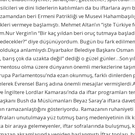
lcileri ve dini liderlerin katılımları da bu iftarlara ayrı 
 zamandan beri Ermeni Patrikliği ve Musevi Hahambaşılı
kleri vermeye başlamıştı. Mehmet Altan’ın “işte Türkiye f
um.Nur Vergin’in “Bir kaç yıldan beri oruç tutmaya başl
 edecekler?” diye düşünüyordum. Bugün bu fark edilmen
 oldukça anlamlıydı.Diyarbakır Belediye Başkanı Osman B
 barış çok da uzakta değil” dediği o güzel günler…Son yıll
mentosu olma üzere dünyanın önemli merkezlerine taşın
 Avrupa Parlamentosu’nda ezan okunmuş, farklı dinlerden 
elerek Evrensel Barış adına önemli mesajlar vermişlerdi.
 İngiltere Lordlar Kamarası’nda da iftar programları ter
Başkanı Bush da Müslümanları Beyaz Saray’a iftara davet
ın ramazanlaştığını gösteriyordu. Ramazanın ruhaniyeti
sofraları unutulmaya yüz tutmuş barış medeniyetinin ilk kı
ca bir araya gelemeyenler, iftar sofralarında buluşmuş, k
amazan akşamlarında yeniden harlanmıştı.İftar topları, ba