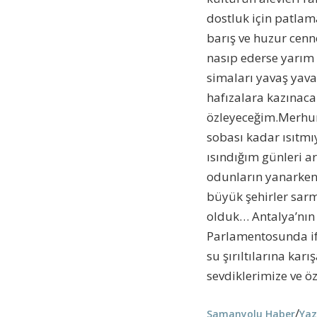
dostluk için patlam
barış ve huzur cen
nasıp ederse yarım 
simaları yavaş yavaş
hafızalara kazınac
özleyeceğim.Merhum 
sobası kadar ısıtmı
ısındığım günleri a
odunların yanarken 
büyük şehirler sarmı
olduk… Antalya’nın 
Parlamentosunda if
su şırıltılarına ka
sevdiklerimize ve 
/
Samanyolu Haber
Yaz