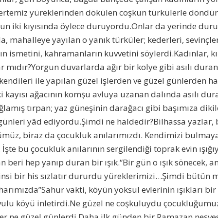
 tertemiz yüreklerinden dökülen coşkun türkülerle döndü
nun iki kıyısında öylece duruyordu.Onlar da yerinde duru
, mahalleye yayılan o yanık türküler; kederleri, sevinçleri
arın ismetini, kahramanların kuvvetini söylerdi.Kadınlar, kı
ar mıdır?Yorgun duvarlarda ağır bir kolye gibi asılı duran
endileri ile yapılan güzel işlerden ve güzel günlerden h
 kayısı ağacının komşu avluya uzanan dalında asılı dur
lamış tırpan; yaz güneşinin darağacı gibi başımıza dikil
i günleri yâd ediyordu.Şimdi ne haldedir?Bilhassa yazlar, 
ümüz, biraz da çocukluk anılarımızdı. Kendimizi bulmaya
İşte bu çocukluk anılarının sergilendiği toprak evin ışığı
n beri hep yanıp duran bir ışık.“Bir gün o ışık sönecek, a
nsi bir his sızlatır dururdu yüreklerimizi…Şimdi bütün 
harımızda”Sahur vakti, köyün yoksul evlerinin ışıkları bir
ulu köyü inletirdi.Ne güzel ne coşkuluydu çocukluğumu
er ne güzel günlerdi.Daha ilk günden bir Ramazan neşves