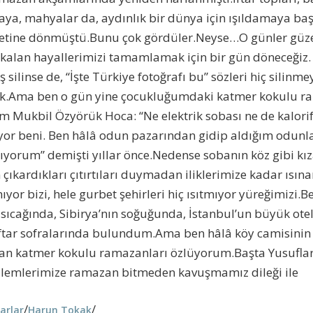
aya, mahyalar da, aydınlık bir dünya için ışıldamaya baş
netine dönmüştü.Bunu çok gördüler.Neyse…O günler güze
kalan hayallerimizi tamamlamak için bir gün döneceğiz. 
 silinse de, “İşte Türkiye fotoğrafı bu” sözleri hiç silinm
ak.Ama ben o gün yine çocukluğumdaki katmer kokulu r
Mukbil Özyörük Hoca: “Ne elektrik sobası ne de kalorife
yor beni. Ben hâlâ odun pazarından gidip aldığım odunla
rıyorum” demişti yıllar önce.Nedense sobanın köz gibi kı
çıkardıkları çıtırtıları duymadan iliklerimize kadar ıs
yor bizi, hele gurbet şehirleri hiç ısıtmıyor yüreğimizi.Be
sıcağında, Sibirya’nın soğuğunda, İstanbul’un büyük ote
tar sofralarında bulundum.Ama ben hâlâ köy camisinin 
rışan katmer kokulu ramazanları özlüyorum.Başta Yusufla
özlemlerimize ramazan bitmeden kavuşmamız dileği ile
/
/
arlar
Harun Tokak