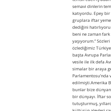
semavi dinlerin temsi
katıyordu. Epey bir
gruplara iftar yeme
dediğini hatırlıyor
beni ne zaman fark
yaşıyorum.” Sözleri
özlediğimiz Türkiye,
başta Avrupa Parla
vesile ile ilk defa
simalar bir araya g
Parlamentosu’nda ve
edilmişti.Amerika 
bunlar bize dünyan
bir dünyayı. İftar 
tutuşturmuş, yıllar
kültürün alevleri r