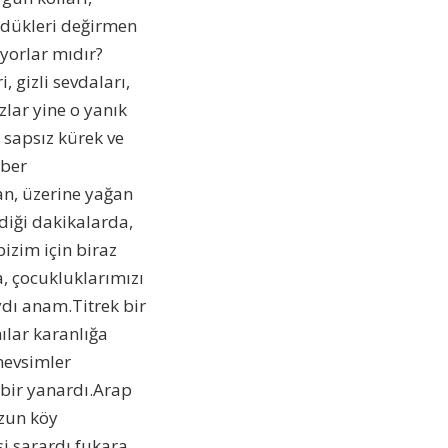
rdükleri değirmen
yorlar mıdır?
, gizli sevdaları,
zlar yine o yanık
 sapsız kürek ve
aber
an, üzerine yağan
diği dakikalarda,
bizim için biraz
, çocukluklarımızı
ydı anam.Titrek bir
nılar karanlığa
mevsimler
 bir yanardı.Arap
zun köy
i sarardı fukara