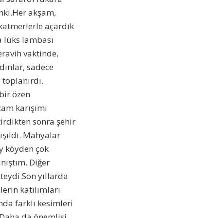
anki.Her akşam,
 katmerlerle açardık
a lüks lambası
eravih vaktinde,
dınlar, sadece
 toplanırdı.
bir özen
zam karışımı
irdikten sonra şehir
ışıldı. Mahyalar
y köyden çok
anıştım. Diğer
teydi.Son yıllarda
lerin katılımları
nda farklı kesimleri
r…Daha da önemlisi