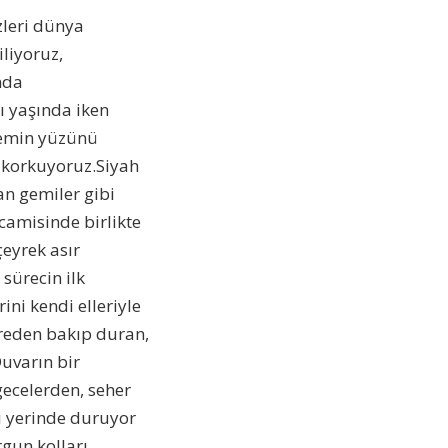
zleri dünya
liyoruz,
ında
tı yaşında iken
nemin yüzünü
 korkuyoruz.Siyah
an gemiler gibi
camisinde birlikte
çeyrek asır
sürecin ilk
ini kendi elleriyle
ereden bakıp duran,
uvarın bir
gecelerden, seher
ı yerinde duruyor
gun kolları,