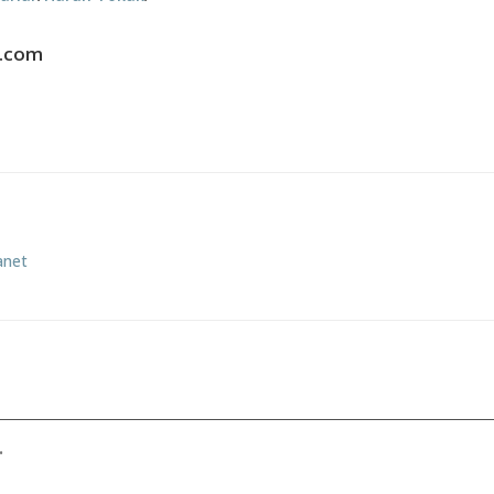
.com
anet