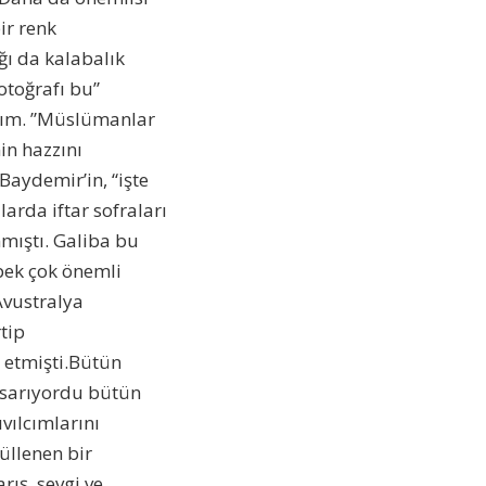
bir renk
ğı da kalabalık
otoğrafı bu”
adım. ”Müslümanlar
in hazzını
aydemir’in, “işte
arda iftar sofraları
mıştı. Galiba bu
pek çok önemli
Avustralya
tip
 etmişti.Bütün
 sarıyordu bütün
vılcımlarını
üllenen bir
rış, sevgi ve