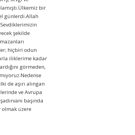
lamıştı.Ülkemiz bir
l günlerdi.Allah
Sevdiklerimizin
eyecek şekilde
amazanları
r; hiçbiri odun
rla iliklerime kadar
zardığını görmeden,
ınamıyoruz.Nedense
lki de aşırı alıngan
llerinde ve Avrupa
şadırvanı başında
r olmak üzere