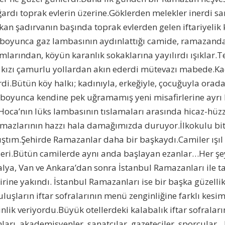
ardı toprak evlerin üzerine.Göklerden melekler inerdi s
akan şadırvanın başında toprak evlerden gelen iftariyelik
ıl boyunca gaz lambasının aydınlattığı camide, ramazand
larından, köyün karanlık sokaklarına yayılırdı ışıklar.T
nı kızı çamurlu yollardan akın ederdi mütevazı mabede.Ka
di.Bütün köy halkı; kadınıyla, erkeğiyle, çocuğuyla orada
 boyunca kendine pek uğramamış yeni misafirlerine ayrı 
Hoca’nın lüks lambasının tıslamaları arasında hicaz-hüz
namazlarının hazzı hala damağımızda duruyor.İlkokulu bit
ıştım.Şehirde Ramazanlar daha bir başkaydı.Camiler ışıl 
eri.Bütün camilerde aynı anda başlayan ezanlar…Her şe
talya, Van ve Ankara’dan sonra İstanbul Ramazanları ile t
irine yakındı. İstanbul Ramazanları ise bir başka güzellik
luşların iftar sofralarının menü zenginliğine farklı kesim
lik veriyordu.Büyük otellerdeki kalabalık iftar sofraları
ları, akademisyenler, sanatçılar, gazeteciler, sporcula