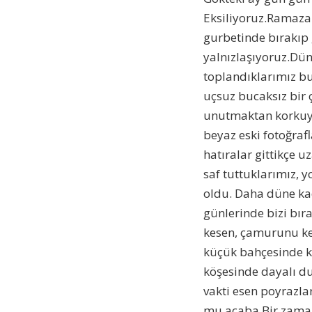
Eksiliyoruz.Ramazan
gurbetinde bırakıp 
yalnızlaşıyoruz.Dün 
toplandıklarımız bug
uçsuz bucaksız bir
unutmaktan korkuyo
beyaz eski fotoğraf
hatıralar gittikçe 
saf tuttuklarımız, 
oldu. Daha düne ka
günlerinde bizi bıra
kesen, çamurunu ken
küçük bahçesinde k
köşesinde dayalı du
vakti esen poyrazl
mu acaba.Bir zaman