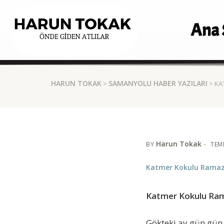
Ana 
HARUN TOKAK
SAMANYOLU HABER YAZILARI
>
> KA
Harun Tokak
BY
TEM
Katmer Kokulu Ramaz
Katmer Kokulu Ra
Gökteki ay gün gün 