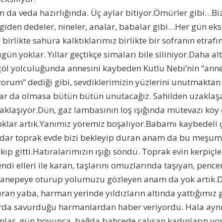
 da veda hazırlığında. Üç aylar bitiyor.Ömürler gibi…Bi
giden dedeler, nineler, analar, babalar gibi…Her gün eksi
birlikte sahura kalktıklarımız birlikte bir sofranın etraf
ün yoklar. Yıllar geçtikçe simaları bile siliniyor.Daha al
 çöl yolculuğunda annesini kaybeden Kutlu Nebi’nin “an
rum” dediği gibi, sevdiklerimizin yüzlerini unutmaktan
lar da olmasa bütün bütün unutacağız. Sahilden uzaklaş
uzaklaşıyor.Dün, gaz lambasının loş ışığında mütevazı köy 
yoklar artık.Yanımız yöremiz boşalıyor.Babamı kaybedeli 
dar toprak evde bizi bekleyip duran anam da bu meşum 
kıp gitti.Hatıralarımızın ışığı söndü. Toprak evin kerpiçler
di elleri ile karan, taşlarını omuzlarında taşıyan, penc
anepeye oturup yolumuzu gözleyen anam da yok artık.D
ran yaba, harman yerinde yıldızların altında yattığımız 
arda savurduğu harmanlardan haber veriyordu. Hala ayn
lar, gün boyunca, bağda bahçede çalışan kadınların yor