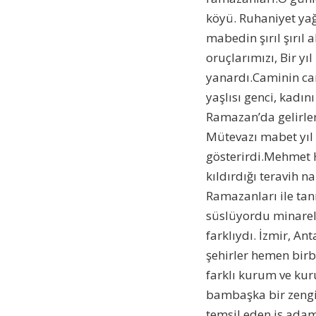
köyü. Ruhaniyet yağ
mabedin şırıl şırıl 
oruçlarımızı, Bir y
yanardı.Caminin cam
yaşlısı genci, kadı
Ramazan’da gelirler
Mütevazı mabet yıl
gösterirdi.Mehmet 
kıldırdığı teravih 
Ramazanları ile tan
süslüyordu minarel
farklıydı. İzmir, An
şehirler hemen birb
farklı kurum ve kuru
bambaşka bir zengin
temsil eden iş adam