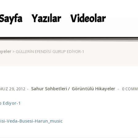
Sayfa
Yazılar
Videolar
yeler
> GÜLLERIN EFENDISI GURUP EDIYOR-1
Sahur Sohbetleri
Görüntülü Hikayeler
MUZ 29, 2012
0 COMM
p Ediyor-1
disi-Veda-Busesi-Harun_music