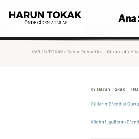
Ana 
HARUN TOKAK
Sahur Sohbetleri
Görüntülü Hika
>
-
Harun Tokak
BY
TEM
Güllerin Efendisi Guru
X8obnf_gullerin-Efen