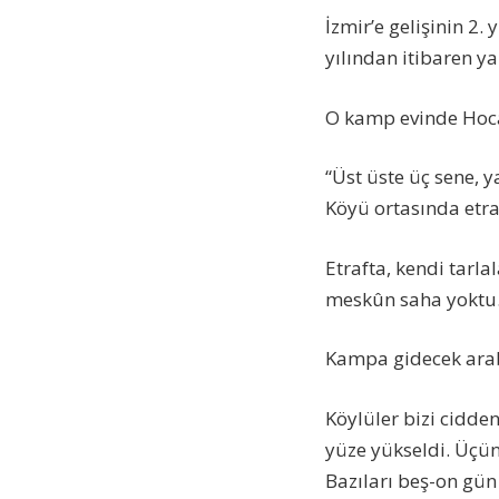
İzmir’e gelişinin 2.
yılından itibaren y
O kamp evinde Hoca
“Üst üste üç sene, y
Köyü ortasında etraf
Etrafta, kendi tarla
meskûn saha yoktu. 
Kampa gidecek arab
Köylüler bizi cidden
yüze yükseldi. Üçün
Bazıları beş-on gün 