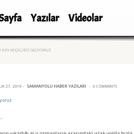
Sayfa
Yazılar
Videolar
Y KOY KEÇELI BIZ GELIYORUZ
SAMANYOLU HABER YAZILARI
IK 27, 2019
0 COMMENTS
iyoruz
i…
ın yıkadığı gür ormanların arasındaki ıslak yolda hızla i