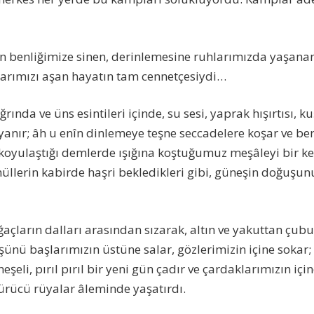
n benliğimize sinen, derinlemesine ruhlarımızda yaşanan
larımızı aşan hayatın tam cennetçesiydi…
ında ve üns esintileri içinde, su sesi, yaprak hışırtısı, kuş
uyanır; âh u enîn dinlemeye teşne seccadelere koşar ve be
 koyulaştığı demlerde ışığına koştuğumuz meşâleyi bir ke
üllerin kabirde haşri bekledikleri gibi, güneşin doğuşu
açların dalları arasından sızarak, altın ve yakuttan çubu
nü başlarımızın üstüne salar, gözlerimizin içine sokar; d
 neşeli, pırıl pırıl bir yeni gün çadır ve çardaklarımızın içi
ürücü rüyalar âleminde yaşatırdı.