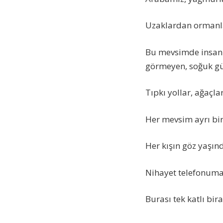
Uzaklardan ormanla
Bu mevsimde insan; 
görmeyen, soğuk güz
Tıpkı yollar, ağaçla
Her mevsim ayrı bir
Her kışın göz yaşınd
Nihayet telefonuma
Burası tek katlı bi