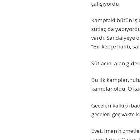
çalışıyordu.
Kamptaki bütün işl
sütlaç da yapıyord
vardı. Sandalyeye ot
“Bir kepçe halib, sa
Sütlacını alan gider
Bu ilk kamplar, ru
kamplar oldu. O k
Geceleri kalkıp iba
geceleri geç vakte 
Evet, iman hizmetle
kamplarda. O gün, 