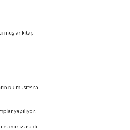
turmuşlar kitap
biatın bu müstesna
plar yapılıyor.
 insanımız asude