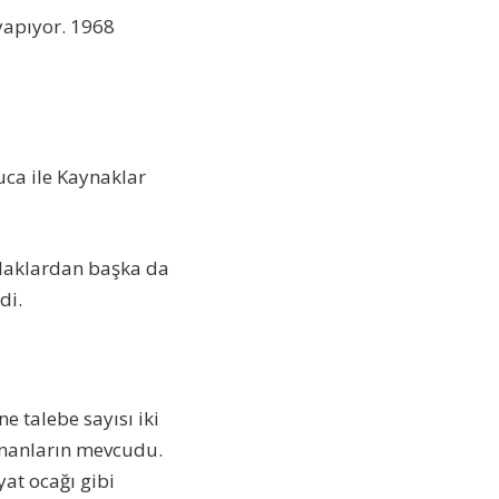
 yapıyor. 1968
uca ile Kaynaklar
ardaklardan başka da
di.
e talebe sayısı iki
lunanların mevcudu.
yat ocağı gibi