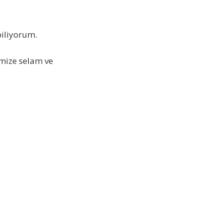
biliyorum.
mize selam ve