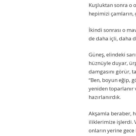
Kuşluktan sonra o o
hepimizi çamların, ç
İkindi sonrası o mav
de daha içli, daha 
Güneş, elindeki sar
hüznüyle duyar, ürpe
damgasını görür, ta
“Ben, boyun eğip, g
yeniden toparlanır 
hazırlanırdık.
Akşamla beraber, her
iliklerimize işlerd
onların yerine gece