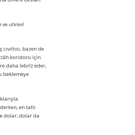
 ve uhrevî
 cıvıltısı, bazen de
rzâh koridoru için
re daha lebrîz eder,
nu beklemeye
klarıyla
erken, en tatlı
ne dolar; dolar da