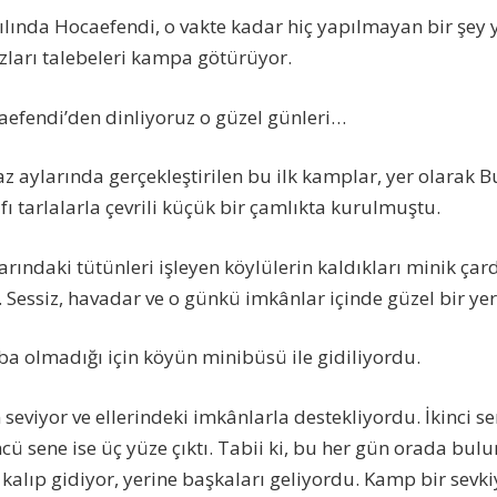
 yılında Hocaefendi, o vakte kadar hiç yapılmayan bir şey
azları talebeleri kampa götürüyor.
efendi’den dinliyoruz o güzel günleri…
az aylarında gerçekleştirilen bu ilk kamplar, yer olarak B
ı tarlalarla çevrili küçük bir çamlıkta kurulmuştu.
larındaki tütünleri işleyen köylülerin kaldıkları minik ç
Sessiz, havadar ve o günkü imkânlar içinde güzel bir yer
a olmadığı için köyün minibüsü ile gidiliyordu.
 seviyor ve ellerindeki imkânlarla destekliyordu. İkinci sen
cü sene ise üç yüze çıktı. Tabii ki, bu her gün orada bu
kalıp gidiyor, yerine başkaları geliyordu. Kamp bir sevki