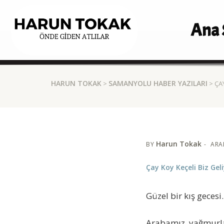
Ana 
HARUN TOKAK
SAMANYOLU HABER YAZILARI
>
> ÇA
Harun Tokak
BY
ARAL
Çay Koy Keçeli Biz Gel
Güzel bir kış geces
Arabamız, yağmurlar