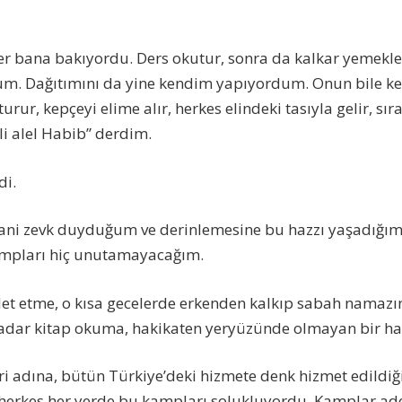
er bana bakıyordu. Ders okutur, sonra da kalkar yemekl
um. Dağıtımını da yine kendim yapıyordum. Onun bile ken
urur, kepçeyi elime alır, herkes elindeki tasıyla gelir, sı
lli alel Habib” derdim.
di.
hani zevk duyduğum ve derinlemesine bu hazzı yaşadığım 
ampları hiç unutamayacağım.
det etme, o kısa gecelerde erkenden kalkıp sabah namazı
kadar kitap okuma, hakikaten yeryüzünde olmayan bir hay
ri adına, bütün Türkiye’deki hizmete denk hizmet edildiği
herkes her yerde bu kampları solukluyordu. Kamplar ade