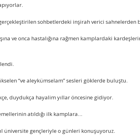
pıyorlar.
gerçekleştirilen sohbetlerdeki inşirah verici sahnelerden 
şına ve onca hastalığına rağmen kamplardaki kardeşleri
lendi.
kselen “ve aleykümselam” sesleri göklerde buluştu.
çe, duydukça hayalim yıllar öncesine gidiyor.
emellerinin atıldığı ilk kamplara…
ıl üniversite gençleriyle o günleri konuşuyoruz.