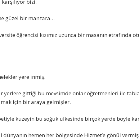
karşılıyor bizi.
ne güzel bir manzara…
versite öğrencisi kızımız uzunca bir masanın etrafında o
elekler yere inmiş.
bir yerlere gittiği bu mevsimde onlar öğretmenleri ile ta
mak için bir araya gelmişler.
tiyle kuzeyin bu soğuk ülkesinde birçok yerde böyle kam
l dünyanın hemen her bölgesinde Hizmet’e gönül vermiş