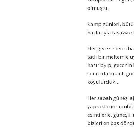
olmuştu.
Kamp günleri, bütü
hazlarıyla tasavvur
Her gece seherin bağr
tatlı bir meltemle 
hazırlayıp, gecenin
sonra da îmanlı gön
koyulurduk…
Her sabah güneş, ağ
yaprakların cümbüşü
esintilerle, güneşli,
bizleri en baş dönd