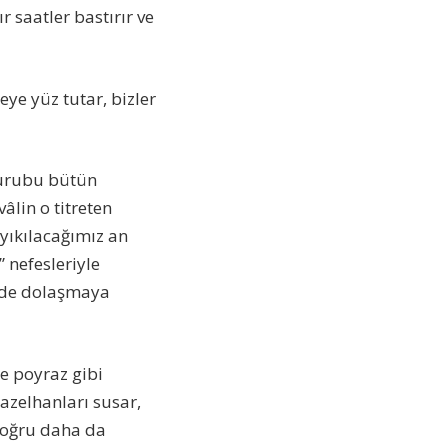
 saatler bastırır ve
eye yüz tutar, bizler
 gurubu bütün
âlin o titreten
yıkılacağımız an
 nefesleriyle
inde dolaşmaya
de poyraz gibi
azelhanları susar,
 doğru daha da