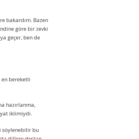
ere bakardım. Bazen
dine göre bir zevki
raya geçer, ben de
en bereketli
na hazırlanma,
at iklimiydi.
 söylenebilir bu
ta dillere destan