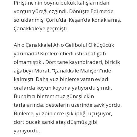
Piriştine’nin boynu bükük kalışlarından
yorgun yüreği ezgindi. Dönüşte Edirne’de
soluklanmış, Çorlu’da, Keşan’da konaklamış,
Çanakkale’ye geçmişti.
Ah o Çanakkale! Ah o Gelibolu! O küçücük
yarımada! Kimlere ebedi istirahat gâh
olmamıştıki. Dört tane kayınbiraderi, biricik
ağabeyi Murat, “Çanakkale Mahşeri”nde
kalmıştı. Daha yüz binlerce vatan evladı
oralarda koyun koyuna yatıyordu şimdi.
Bunaltıcı bir temmuz güneşi ekin
tarlalarında, destelerin üzerinde şavkıyordu.
Binlerce, yüzbinlerce ışık ipliği uçuşuyor,
dört bucak sanki ateş düşmüş gibi
yanıyordu.