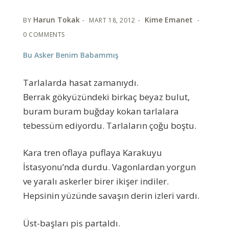
Harun Tokak
Kime Emanet
BY
MART 18, 2012
0 COMMENTS
Bu Asker Benim Babammış
Tarlalarda hasat zamanıydı.
Berrak gökyüzündeki birkaç beyaz bulut,
buram buram buğday kokan tarlalara
tebessüm ediyordu. Tarlaların çoğu boştu.
Kara tren oflaya puflaya Karakuyu
İstasyonu’nda durdu. Vagonlardan yorgun
ve yaralı askerler birer ikişer indiler.
Hepsinin yüzünde savaşın derin izleri vardı.
Üst-başları pis partaldı.