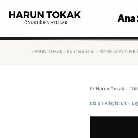
Ana 
HARUN TOKAK
Konferanslar
>
> BIZ BIR AILEYIZ: EHL-
Harun Tokak
BY
EKIM
Biz Bir Aileyiz: Ehl-I Be