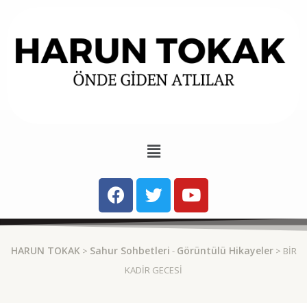
HARUN TOKAK
Sahur Sohbetleri
Görüntülü Hikayeler
>
-
> BIR
KADIR GECESI