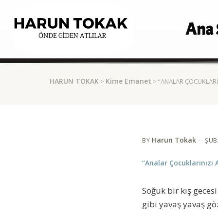
Ana 
HARUN TOKAK
Kime Emanet
>
> “ANALAR ÇOCUKLARIN
Harun Tokak
BY
ŞUB
“Analar Çocuklarınızı 
Soğuk bir kış gece
gibi yavaş yavaş göz