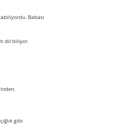
tabiliyordu. Babası
ı dil biliyor.
rinden.
ığlık gibi