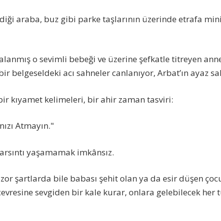
iği araba, buz gibi parke taşlarının üzerinde etrafa mini
alanmış o sevimli bebeği ve üzerine şefkatle titreyen ann
bir belgeseldeki acı sahneler canlanıyor, Arbat’ın ayaz s
ir kıyamet kelimeleri, bir ahir zaman tasviri:
nızı Atmayın."
 sarsıntı yaşamamak imkânsız.
 zor şartlarda bile babası şehit olan ya da esir düşen çoc
çevresine sevgiden bir kale kurar, onlara gelebilecek her 