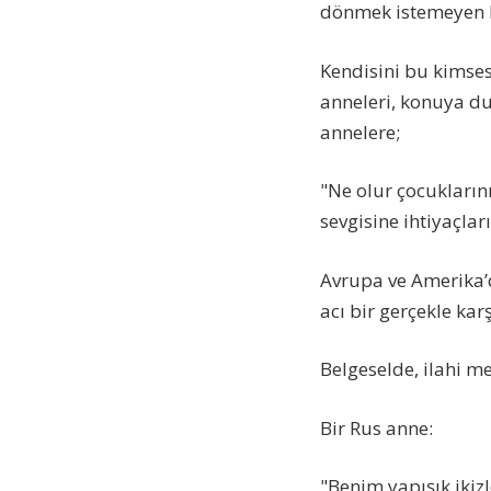
dönmek istemeyen ka
Kendisini bu kimses
anneleri, konuya du
annelere;
"Ne olur çocuklarını
sevgisine ihtiyaçları
Avrupa ve Amerika’d
acı bir gerçekle ka
Belgeselde, ilahi m
Bir Rus anne:
"Benim yapışık ikiz