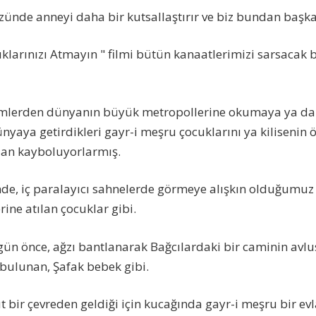
zünde anneyi daha bir kutsallaştırır ve biz bundan başk
klarınızı Atmayın " filmi bütün kanaatlerimizi sarsacak
esimlerden dünyanın büyük metropollerine okumaya ya da
ünyaya getirdikleri gayr-i meşru çocuklarını ya kilisenin 
dan kayboluyorlarmış.
inde, iç paralayıcı sahnelerde görmeye alışkın olduğumu
rine atılan çocuklar gibi.
gün önce, ağzı bantlanarak Bağcılardaki bir caminin avlu
bulunan, Şafak bebek gibi.
bir çevreden geldiği için kucağında gayr-i meşru bir ev