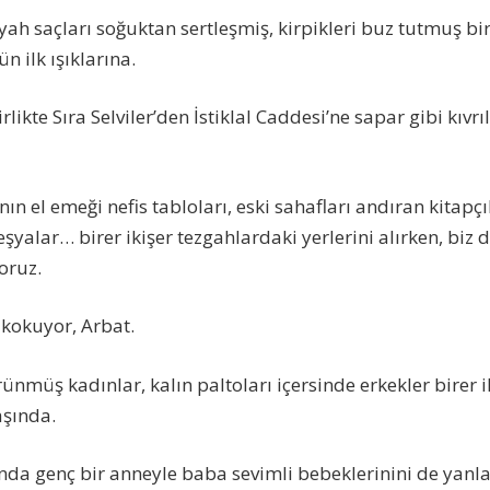
iyah saçları soğuktan sertleşmiş, kirpikleri buz tutmuş b
n ilk ışıklarına.
likte Sıra Selviler’den İstiklal Caddesi’ne sapar gibi kıvr
ının el emeği nefis tabloları, eski sahafları andıran kitapç
 eşyalar… birer ikişer tezgahlardaki yerlerini alırken, biz 
oruz.
kokuyor, Arbat.
rünmüş kadınlar, kalın paltoları içersinde erkekler birer
aşında.
a genç bir anneyle baba sevimli bebeklerinini de yanla