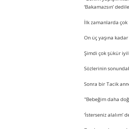
‘Bakamazsın’ dedil
İlk zamanlarda çok
On üç yaşına kadar b
Şimdi çok şükür iyil
Sözlerinin sonundaki
Sonra bir Tacik ann
"Bebeğim daha doğ
‘İsterseniz alalım’ d