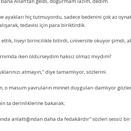
k bana Allah’tan geldi, doğurmam lazım, dedim.
e ayakları hiç tutmuyordu, sadece bedenini çok az oyna
alışarak, tedavisi için para biriktirdik.
ttik, liseyi birincilikle bitirdi, üniversite okuyor şimdi, alt
rnımda iken öldürseydim haksız olmaz mıydım?
klarınızı atmayın," diye tamamlıyor, sözlerini.
n, o masum yavruların minnet duyguları damlıyor gözle
in ta derinliklerine bakarak;
nda anlattığından daha da fedakârdır" sözleri sessiz bir ç