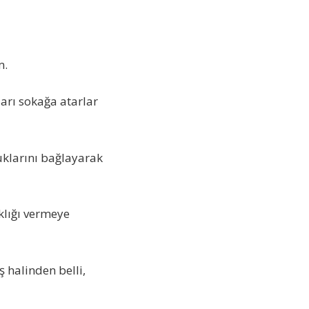
m.
ları sokağa atarlar
cuklarını bağlayarak
klığı vermeye
 halinden belli,