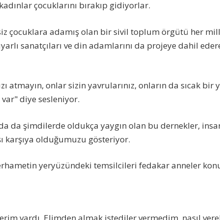
dınlar çocuklarını bırakıp gidiyorlar.
iz çocuklara adamış olan bir sivil toplum örgütü her mil
yarlı sanatçıları ve din adamlarını da projeye dahil ede
zı atmayın, onlar sizin yavrularınız, onların da sıcak bir
 var" diye sesleniyor.
a da şimdilerde oldukça yaygın olan bu dernekler, insan
rşı karşıya olduğumuzu gösteriyor.
erhametin yeryüzündeki temsilcileri fedakar anneler kon
lerim vardı. Elimden almak istediler vermedim, nasıl vere