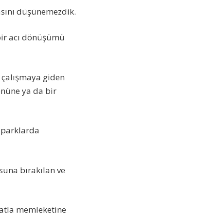
asını düşünemezdik.
 bir acı dönüşümü
 çalışmaya giden
önüne ya da bir
z parklarda
suna bırakılan ve
latla memleketine