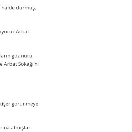
ir halde durmuş,
ılıyoruz Arbat
ıların göz nuru
de Arbat Sokağı’nı
 ikişer görünmeye
rına almışlar.