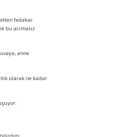
letten fedakar
rek bu acımasız
 yuvaya, anne
lık olarak ne kadar
uşuyor:
bilirdim.