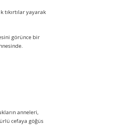
k tıkırtılar yayarak
esini görünce bir
ahnesinde.
ukların anneleri,
türlü cefaya göğüs