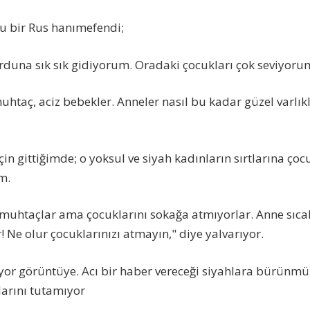
u bir Rus hanımefendi;
rduna sık sık gidiyorum. Oradaki çocukları çok seviyoru
uhtaç, aciz bebekler. Anneler nasıl bu kadar güzel varlık
in gittiğimde; o yoksul ve siyah kadınların sırtlarına ço
m.
, muhtaçlar ama çocuklarını sokağa atmıyorlar. Anne sıca
r! Ne olur çocuklarınızı atmayın," diye yalvarıyor.
liyor görüntüye. Acı bir haber vereceği siyahlara bürünmüş
arını tutamıyor