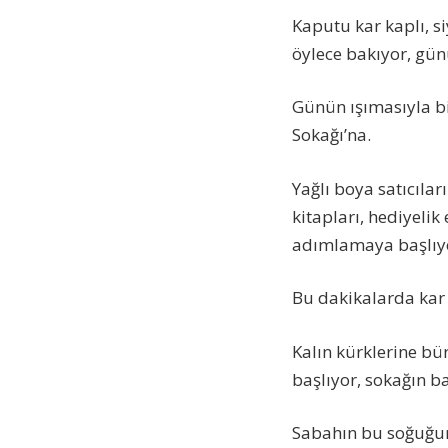
Kaputu kar kaplı, s
öylece bakıyor, günü
Günün ışımasıyla bir
Sokağı’na.
Yağlı boya satıcılar
kitapları, hediyelik
adımlamaya başlıy
Bu dakikalarda kar 
Kalın kürklerine bü
başlıyor, sokağın b
Sabahın bu soğuğund