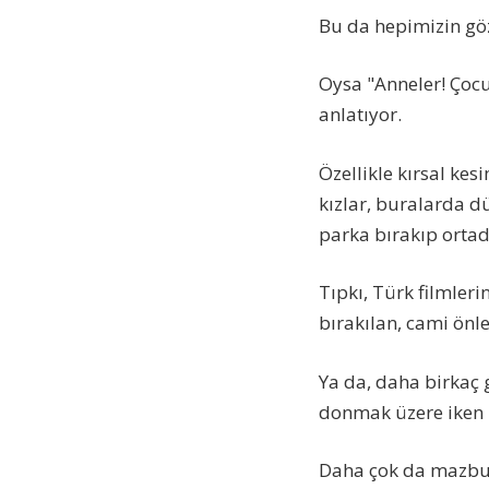
Bu da hepimizin gö
Oysa "Anneler! Çocu
anlatıyor.
Özellikle kırsal k
kızlar, buralarda d
parka bırakıp orta
Tıpkı, Türk filmler
bırakılan, cami önle
Ya da, daha birkaç 
donmak üzere iken 
Daha çok da mazbut 