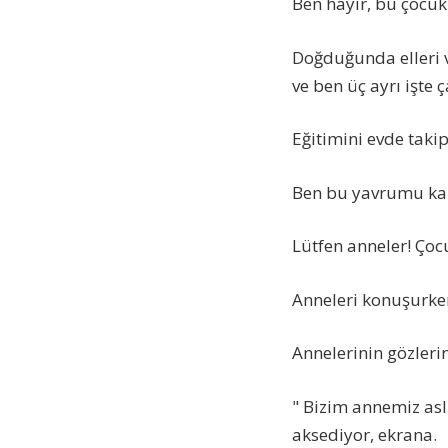
Ben hayır, bu çocu
Doğduğunda elleri v
ve ben üç ayrı işte ç
Eğitimini evde takip e
Ben bu yavrumu ka
Lütfen anneler! Çocu
Anneleri konuşurke
Annelerinin gözlerin
" Bizim annemiz aslı
aksediyor, ekrana.