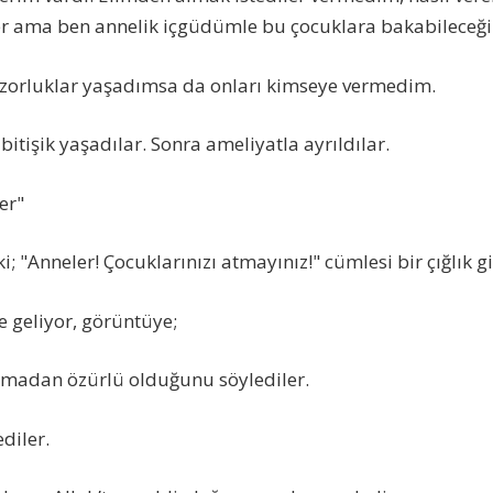
er ama ben annelik içgüdümle bu çocuklara bakabileceği
 zorluklar yaşadımsa da onları kimseye vermedim.
itişik yaşadılar. Sonra ameliyatla ayrıldılar.
er"
; "Anneler! Çocuklarınızı atmayınız!" cümlesi bir çığlık 
e geliyor, görüntüye;
madan özürlü olduğunu söylediler.
ediler.