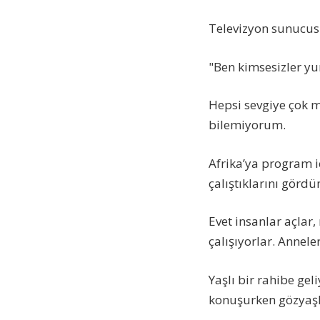
Televizyon sunucus
"Ben kimsesizler yu
Hepsi sevgiye çok m
bilemiyorum.
Afrika’ya program iç
çalıştıklarını gördü
Evet insanlar açlar
çalışıyorlar. Annele
Yaşlı bir rahibe ge
konuşurken gözyaşl