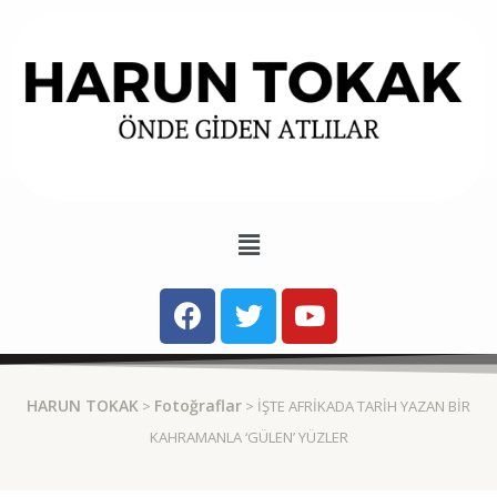
HARUN TOKAK
Fotoğraflar
>
> İŞTE AFRIKADA TARIH YAZAN BIR
KAHRAMANLA ‘GÜLEN’ YÜZLER