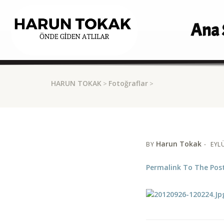
Ana 
HARUN TOKAK
Fotoğraflar
>
>
Harun Tokak
BY
EYLÜ
Permalink To The Pos