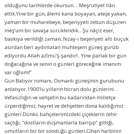
olduğunu tarihlerde okursun… Meşrutiyet ilân
ettik.Yine bir gün, âlemi kana boyayan, ateşe yakan,
yaman bir muharebeye, beşeriyyeti zebun düşüren
meş’um bir savaşa sürüklendik…Şu nâçiz eser,
baskıya verildiği zaman, fezay-ı beşeriyeti altı buçuk
asırdan beri aydınlatan muhteşem güneş gurûb
ediyordu.Allah azîmü’ş-şandır!.. Yine parlak bir gün
doğacağına ve senin o günleri göreceğine imanım
var oğlum!”
Gün Batıyor romanı, Osmanlı güneşinin gurubunu
anlatıyor.1900’lü yılların hicran dolu günlerini…
Vefasızlığın ve vahşetin bu kadarından milletçe
ürperdiğimiz, hayret ve dehşetten dona kaldığımız
günleri.Dünkü bahçelerimizdeki çiçeklerin zehir
saçtığı, “dostların düşmanlarla barışıp” gittiği,
umutların bir bir söndüğü günleri.Cihan harbinin