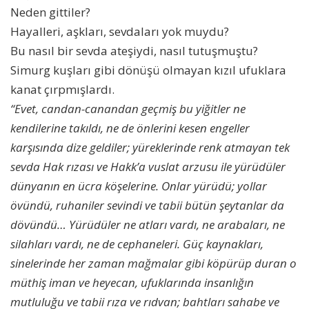
Neden gittiler?
Hayalleri, aşkları, sevdaları yok muydu?
Bu nasıl bir sevda ateşiydi, nasıl tutuşmuştu?
Simurg kuşları gibi dönüşü olmayan kızıl ufuklara
kanat çırpmışlardı.
“Evet, candan-canandan geçmiş bu yiğitler ne
kendilerine takıldı, ne de önlerini kesen engeller
karşısında dize geldiler; yüreklerinde renk atmayan tek
sevda Hak rızası ve Hakk’a vuslat arzusu ile yürüdüler
dünyanın en ücra köşelerine. Onlar yürüdü; yollar
övündü, ruhaniler sevindi ve tabii bütün şeytanlar da
dövündü… Yürüdüler ne atları vardı, ne arabaları, ne
silahları vardı, ne de cephaneleri. Güç kaynakları,
sinelerinde her zaman mağmalar gibi köpürüp duran o
müthiş iman ve heyecan, ufuklarında insanlığın
mutluluğu ve tabii rıza ve rıdvan; bahtları sahabe ve