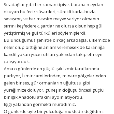
Sıradağlar gibi her zaman tipiye, borana meydan
okuyan bu fecir süvarileri, sürekli karla-buzla
savaşmış ve her mevsim meyve veriyor olmanın
sırrını keşfederek, şartlar ne olursa olsun hep gül
yetiştirmiş ve gül türküleri söylemişlerdi.
Bulunduğumuz şehirde birkaç arkadaşla, ülkemizde
neler olup bittiğine anlam veremesek de karanlığa
kandil yakan yüce ruhları yakından takip etmeye
çalışıyorduk.
Ama o günlerde en güçlü ışık İzmir taraflarında
parlıyor, İzmir camilerinden, minare gölgelerinden
gelen bir ses, gür ormanların uğultusu gibi
yüreğimize doluyor, güneşin doğuşu öncesi güçlü
bir ışık Anadolu afakını aydınlatıyordu.
Işığı yakından görmekti muradımız.
O günlerde öyle bir yolculuğa muktedir değildim.