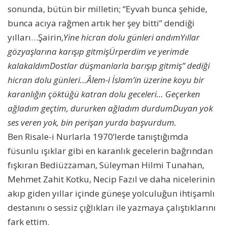
sonunda, bütün bir milletin; “Eyvah bunca şehide,
bunca acıya rağmen artık her şey bitti” dendiği
yılları…Şairin,
Yine hicran dolu günleri andımYıllar
gözyaşlarına karışıp gitmişÜrperdim ve yerimde
kalakaldımDostlar düşmanlarla barışıp gitmiş” dediği
hicran dolu günleri…Âlem-i İslam’in üzerine koyu bir
karanlığın çöktüğü katran dolu geceleri… Geçerken
ağladım geçtim, dururken ağladım durdumDuyan yok
ses veren yok, bin perişan yurda başvurdum.
Ben Risale-i Nurlarla 1970’lerde tanıştığımda
füsunlu ışıklar gibi en karanlık gecelerin bağrından
fışkıran Bediüzzaman, Süleyman Hilmi Tunahan,
Mehmet Zahit Kotku, Necip Fazıl ve daha nicelerinin
akıp giden yıllar içinde güneşe yolculuğun ihtişamlı
destanını o sessiz çığlıkları ile yazmaya çalıştıklarını
fark ettim.