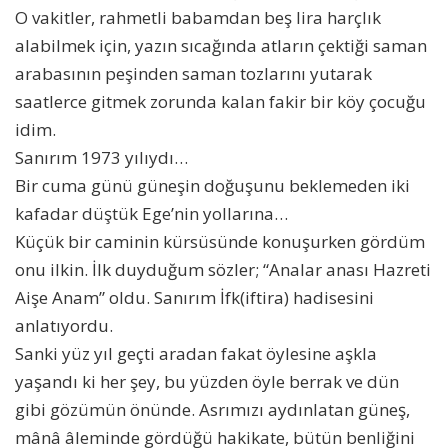
O vakitler, rahmetli babamdan beş lira harçlık
alabilmek için, yazın sıcağında atların çektiği saman
arabasının peşinden saman tozlarını yutarak
saatlerce gitmek zorunda kalan fakir bir köy çocuğu
idim.
Sanırım 1973 yılıydı…
Bir cuma günü güneşin doğuşunu beklemeden iki
kafadar düştük Ege’nin yollarına…
Küçük bir caminin kürsüsünde konuşurken gördüm
onu ilkin. İlk duyduğum sözler; “Analar anası Hazreti
Aişe Anam” oldu. Sanırım İfk(iftira) hadisesini
anlatıyordu.
Sanki yüz yıl geçti aradan fakat öylesine aşkla
yaşandı ki her şey, bu yüzden öyle berrak ve dün
gibi gözümün önünde. Asrımızı aydınlatan güneş,
mânâ âleminde gördüğü hakikate, bütün benliğini