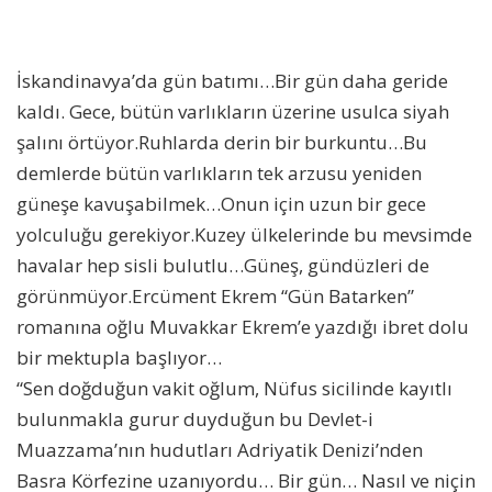
İskandinavya’da gün batımı…Bir gün daha geride
kaldı. Gece, bütün varlıkların üzerine usulca siyah
şalını örtüyor.Ruhlarda derin bir burkuntu…Bu
demlerde bütün varlıkların tek arzusu yeniden
güneşe kavuşabilmek…Onun için uzun bir gece
yolculuğu gerekiyor.Kuzey ülkelerinde bu mevsimde
havalar hep sisli bulutlu…Güneş, gündüzleri de
görünmüyor.Ercüment Ekrem “Gün Batarken”
romanına oğlu Muvakkar Ekrem’e yazdığı ibret dolu
bir mektupla başlıyor…
“Sen doğduğun vakit oğlum, Nüfus sicilinde kayıtlı
bulunmakla gurur duyduğun bu Devlet-i
Muazzama’nın hudutları Adriyatik Denizi’nden
Basra Körfezine uzanıyordu… Bir gün… Nasıl ve niçin